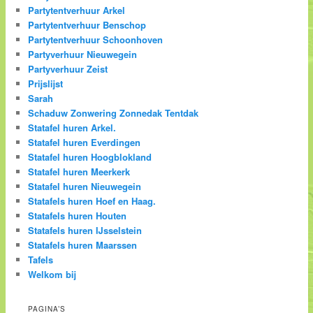
Partytentverhuur Arkel
Partytentverhuur Benschop
Partytentverhuur Schoonhoven
Partyverhuur Nieuwegein
Partyverhuur Zeist
Prijslijst
Sarah
Schaduw Zonwering Zonnedak Tentdak
Statafel huren Arkel.
Statafel huren Everdingen
Statafel huren Hoogblokland
Statafel huren Meerkerk
Statafel huren Nieuwegein
Statafels huren Hoef en Haag.
Statafels huren Houten
Statafels huren IJsselstein
Statafels huren Maarssen
Tafels
Welkom bij
PAGINA’S