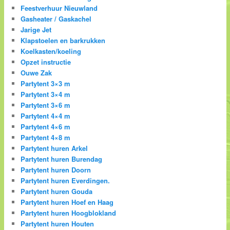
Feestverhuur Nieuwland
Gasheater / Gaskachel
Jarige Jet
Klapstoelen en barkrukken
Koelkasten/koeling
Opzet instructie
Ouwe Zak
Partytent 3×3 m
Partytent 3×4 m
Partytent 3×6 m
Partytent 4×4 m
Partytent 4×6 m
Partytent 4×8 m
Partytent huren Arkel
Partytent huren Burendag
Partytent huren Doorn
Partytent huren Everdingen.
Partytent huren Gouda
Partytent huren Hoef en Haag
Partytent huren Hoogblokland
Partytent huren Houten