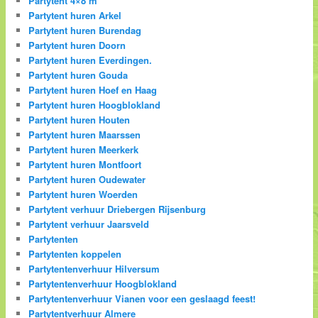
Partytent 4×8 m
Partytent huren Arkel
Partytent huren Burendag
Partytent huren Doorn
Partytent huren Everdingen.
Partytent huren Gouda
Partytent huren Hoef en Haag
Partytent huren Hoogblokland
Partytent huren Houten
Partytent huren Maarssen
Partytent huren Meerkerk
Partytent huren Montfoort
Partytent huren Oudewater
Partytent huren Woerden
Partytent verhuur Driebergen Rijsenburg
Partytent verhuur Jaarsveld
Partytenten
Partytenten koppelen
Partytentenverhuur Hilversum
Partytentenverhuur Hoogblokland
Partytentenverhuur Vianen voor een geslaagd feest!
Partytentverhuur Almere