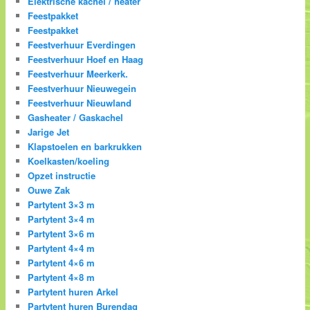
Elektrische kachel / heater
Feestpakket
Feestpakket
Feestverhuur Everdingen
Feestverhuur Hoef en Haag
Feestverhuur Meerkerk.
Feestverhuur Nieuwegein
Feestverhuur Nieuwland
Gasheater / Gaskachel
Jarige Jet
Klapstoelen en barkrukken
Koelkasten/koeling
Opzet instructie
Ouwe Zak
Partytent 3×3 m
Partytent 3×4 m
Partytent 3×6 m
Partytent 4×4 m
Partytent 4×6 m
Partytent 4×8 m
Partytent huren Arkel
Partytent huren Burendag