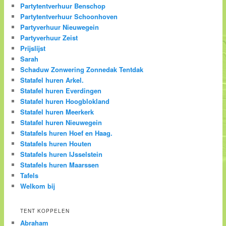
Partytentverhuur Benschop
Partytentverhuur Schoonhoven
Partyverhuur Nieuwegein
Partyverhuur Zeist
Prijslijst
Sarah
Schaduw Zonwering Zonnedak Tentdak
Statafel huren Arkel.
Statafel huren Everdingen
Statafel huren Hoogblokland
Statafel huren Meerkerk
Statafel huren Nieuwegein
Statafels huren Hoef en Haag.
Statafels huren Houten
Statafels huren IJsselstein
Statafels huren Maarssen
Tafels
Welkom bij
TENT KOPPELEN
Abraham