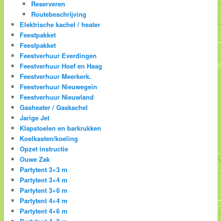
Reserveren
Routebeschrijving
Elektrische kachel / heater
Feestpakket
Feestpakket
Feestverhuur Everdingen
Feestverhuur Hoef en Haag
Feestverhuur Meerkerk.
Feestverhuur Nieuwegein
Feestverhuur Nieuwland
Gasheater / Gaskachel
Jarige Jet
Klapstoelen en barkrukken
Koelkasten/koeling
Opzet instructie
Ouwe Zak
Partytent 3×3 m
Partytent 3×4 m
Partytent 3×6 m
Partytent 4×4 m
Partytent 4×6 m