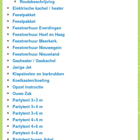
Routebeschrijving
Elektrische kachel / heater
Feestpakket
Feestpakket
Feestverhuur Everdingen
Feestverhuur Hoef en Haag
Feestverhuur Meerkerk.
Feestverhuur Nieuwegein
Feestverhuur Nieuwland
Gasheater / Gaskachel
Jarige Jet
Klapstoelen en barkrukken
Koelkasten/koeling
Opzet instructie
Ouwe Zak
Partytent 3×3 m
Partytent 3×4 m
Partytent 3×6 m
Partytent 4×4 m
Partytent 4×6 m
Partytent 4×8 m
Partytent huren Arkel