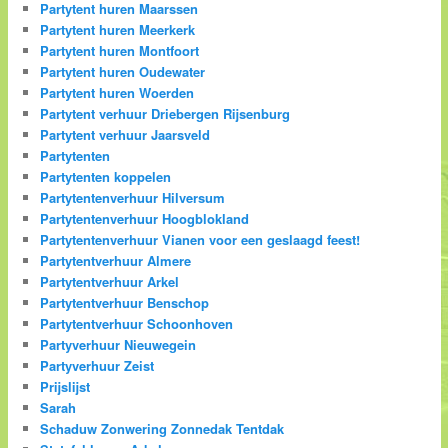
Partytent huren Maarssen
Partytent huren Meerkerk
Partytent huren Montfoort
Partytent huren Oudewater
Partytent huren Woerden
Partytent verhuur Driebergen Rijsenburg
Partytent verhuur Jaarsveld
Partytenten
Partytenten koppelen
Partytentenverhuur Hilversum
Partytentenverhuur Hoogblokland
Partytentenverhuur Vianen voor een geslaagd feest!
Partytentverhuur Almere
Partytentverhuur Arkel
Partytentverhuur Benschop
Partytentverhuur Schoonhoven
Partyverhuur Nieuwegein
Partyverhuur Zeist
Prijslijst
Sarah
Schaduw Zonwering Zonnedak Tentdak