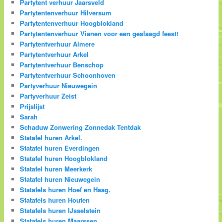
Partytent verhuur Jaarsveld
Partytentenverhuur Hilversum
Partytentenverhuur Hoogblokland
Partytentenverhuur Vianen voor een geslaagd feest!
Partytentverhuur Almere
Partytentverhuur Arkel
Partytentverhuur Benschop
Partytentverhuur Schoonhoven
Partyverhuur Nieuwegein
Partyverhuur Zeist
Prijslijst
Sarah
Schaduw Zonwering Zonnedak Tentdak
Statafel huren Arkel.
Statafel huren Everdingen
Statafel huren Hoogblokland
Statafel huren Meerkerk
Statafel huren Nieuwegein
Statafels huren Hoef en Haag.
Statafels huren Houten
Statafels huren IJsselstein
Statafels huren Maarssen