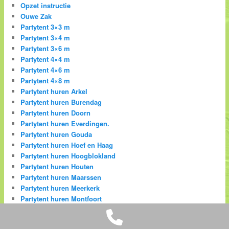
Opzet instructie
Ouwe Zak
Partytent 3×3 m
Partytent 3×4 m
Partytent 3×6 m
Partytent 4×4 m
Partytent 4×6 m
Partytent 4×8 m
Partytent huren Arkel
Partytent huren Burendag
Partytent huren Doorn
Partytent huren Everdingen.
Partytent huren Gouda
Partytent huren Hoef en Haag
Partytent huren Hoogblokland
Partytent huren Houten
Partytent huren Maarssen
Partytent huren Meerkerk
Partytent huren Montfoort
Phone
Partytent huren Oudewater
Partytent huren Woerden