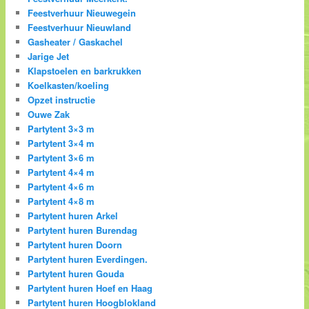
Feestverhuur Nieuwegein
Feestverhuur Nieuwland
Gasheater / Gaskachel
Jarige Jet
Klapstoelen en barkrukken
Koelkasten/koeling
Opzet instructie
Ouwe Zak
Partytent 3×3 m
Partytent 3×4 m
Partytent 3×6 m
Partytent 4×4 m
Partytent 4×6 m
Partytent 4×8 m
Partytent huren Arkel
Partytent huren Burendag
Partytent huren Doorn
Partytent huren Everdingen.
Partytent huren Gouda
Partytent huren Hoef en Haag
Partytent huren Hoogblokland