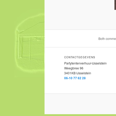
Both comment
CONTACTGEGEVENS
Partytentenverhuur-IJsselstein
Weegbree 96
3401KB IJsselstein
06-10 77 62 28