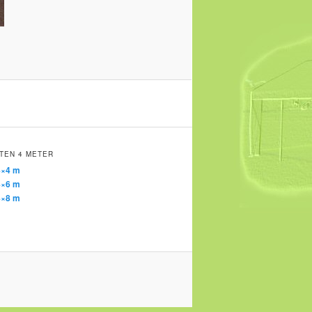
TEN 4 METER
4×4 m
4×6 m
4×8 m