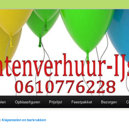
slaagd feest! 06-10 77 62 28
elen
Opblaasfiguren
Prijslijst
Feestpakket
Bezorgen
C
n
Klapstoelen en barkrukken