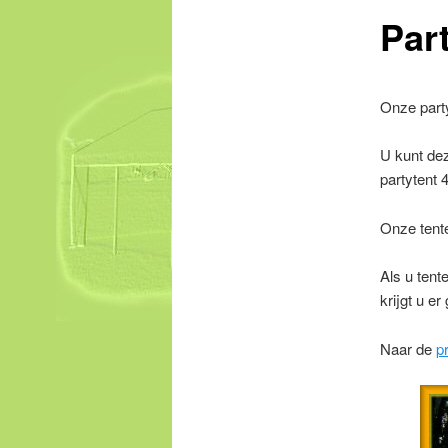
content
Par
Onze party
U kunt dez
partytent 
Onze tente
Als u tent
krijgt u er
Naar de
pr