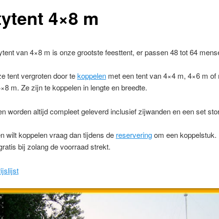
tytent 4×8 m
tent van 4×8 m is onze grootste feesttent, er passen 48 tot 64 mense
e tent vergroten door te
koppelen
met een tent van 4×4 m, 4×6 m of
4×8 m. Ze zijn te koppelen in lengte en breedte.
n worden altijd compleet geleverd inclusief zijwanden en een set st
en wilt koppelen vraag dan tijdens de
reservering
om een koppelstuk.
 gratis bij zolang de voorraad strekt.
ijslijst