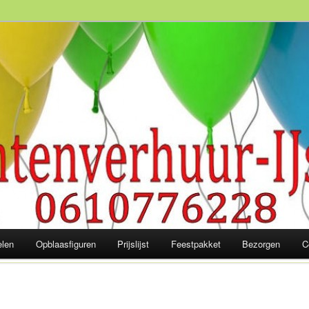
slaagd feest! 06-10 77 62 28
elen
Opblaasfiguren
Prijslijst
Feestpakket
Bezorgen
C