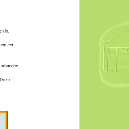
n in.
 nog een
ormbanden.
 Deze