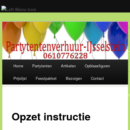
Wij verhuren alles voor een geslaagd feest! 06-10 77 62 28
Main menu
Home
Partytenten
Artikelen
Opblaasfiguren
Skip
Prijslijst
Feestpakket
Bezorgen
Contact
to
content
Opzet instructie