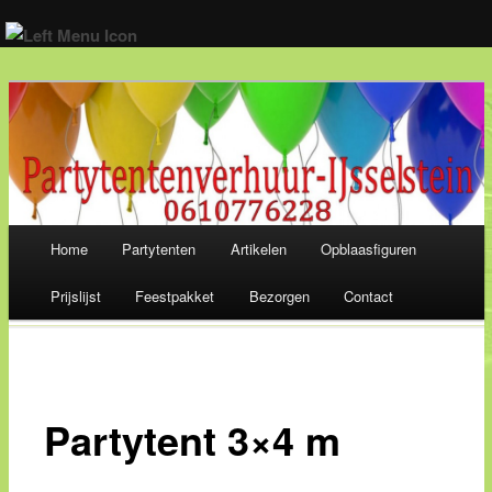
Wij verhuren alles voor een geslaagd feest! 06-10 77 62 28
Main menu
Home
Partytenten
Artikelen
Opblaasfiguren
Skip
Prijslijst
Feestpakket
Bezorgen
Contact
to
content
Partytent 3×4 m