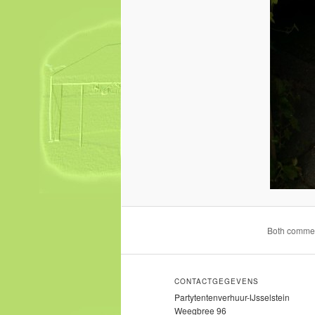
Both comment
CONTACTGEGEVENS
Partytentenverhuur-IJsselstein
Weegbree 96