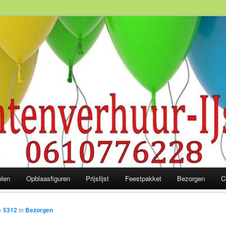
slaagd feest! 06-10 77 62 28
elen
Opblaasfiguren
Prijslijst
Feestpakket
Bezorgen
C
× 5312
in
Bezorgen