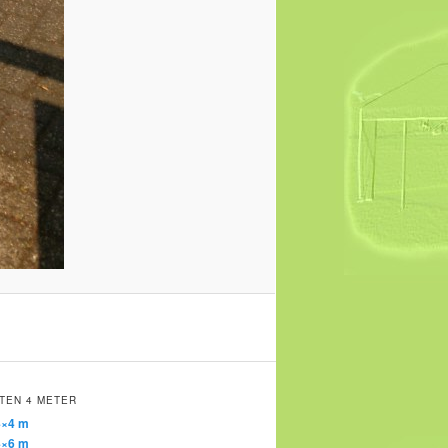
TEN 4 METER
4×4 m
4×6 m