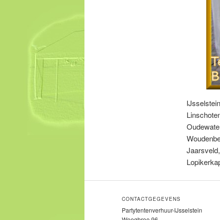
IJsselstei
Linschote
Oudewater
Woudenber
Jaarsveld,
Lopikerka
CONTACTGEGEVENS
Partytentenverhuur-IJsselstein
Weegbree 96