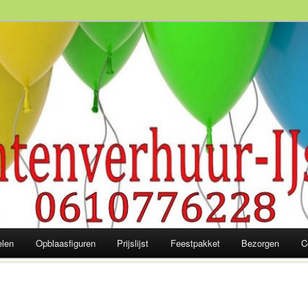
slaagd feest! 06-10 77 62 28
elen
Opblaasfiguren
Prijslijst
Feestpakket
Bezorgen
C