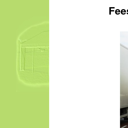
content
Fee