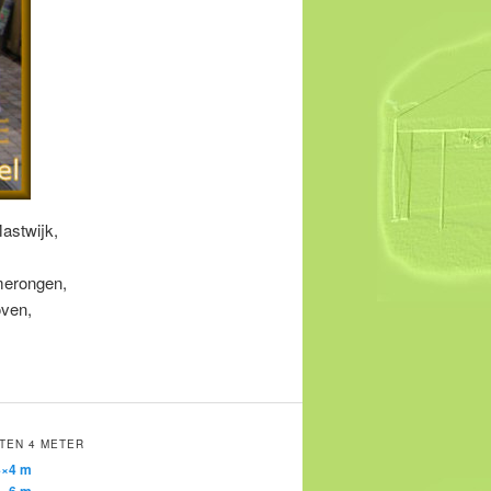
astwijk,
merongen,
oven,
TEN 4 METER
4×4 m
4×6 m