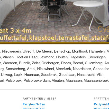
n, Nieuwegein, Utrecht, De Meern, Benschop, Montfoort, Harmelen, M
n, Vianen, Hoef en Haag, Lexmond, Houten, Hagestein, Everdingen,
, Woerden, Bunnik, Zeist, Driebergen, Doorn, Beesd, Culemborg, A
g, Soesterberg, Arkel, Nieuwland, Meerkerk, Noordeloos, Schoonh
 Uitweg, Lopik, Hoornaar, Gouderak, Goudriaan, Haastrecht, Vlist,
pel, Polsbroek, Polsbroekerdam, Vleuten, Maarssen, Maarssenbroek
PARTYTENTEN 3 METER
PARTYTEN
Partytent 3×3 m
Partytent 
Partytent 3×4 m
Partytent 