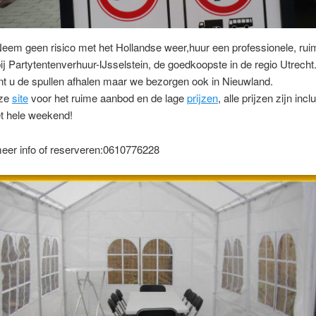
eem geen risico met het Hollandse weer,huur een professionele, rui
bij Partytentenverhuur-IJsselstein, de goedkoopste in de regio Utrecht
nt u de spullen afhalen maar we bezorgen ook in Nieuwland.
nze
site
voor het ruime aanbod en de lage
prijzen
, alle prijzen zijn inc
et hele weekend!
meer info of reserveren:0610776228