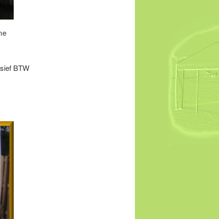
me
.
lusief BTW