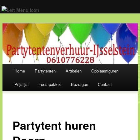
Wij verhuren alles voor een geslaagd feest! 06-10 77 62 28
Main menu
Home
Partytenten
Artikelen
Opblaasfiguren
Skip
Prijslijst
Feestpakket
Bezorgen
Contact
to
content
Partytent huren
Doorn