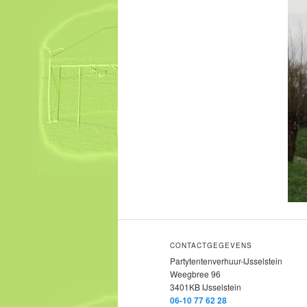
CONTACTGEGEVENS
Partytentenverhuur-IJsselstein
Weegbree 96
3401KB IJsselstein
06-10 77 62 28