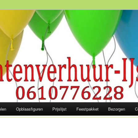
slaagd feest! 06-10 77 62 28
elen
Opblaasfiguren
Prijslijst
Feestpakket
Bezorgen
C