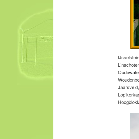
IJsselstei
Linschote
Oudewater
Woudenber
Jaarsveld,
Lopikerka
Hoogblokl