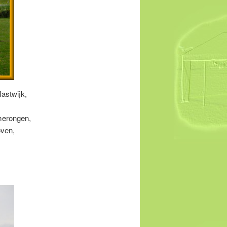
astwijk,
merongen,
oven,