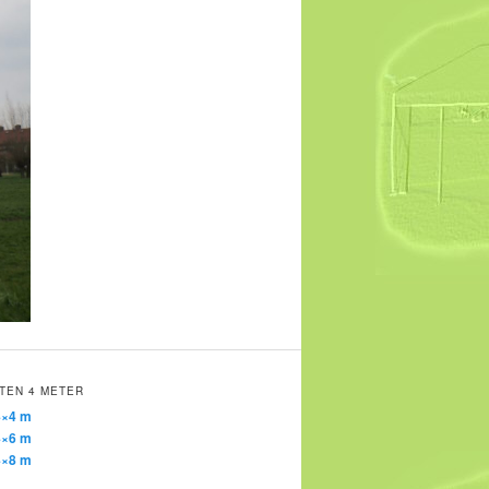
TEN 4 METER
4×4 m
4×6 m
4×8 m