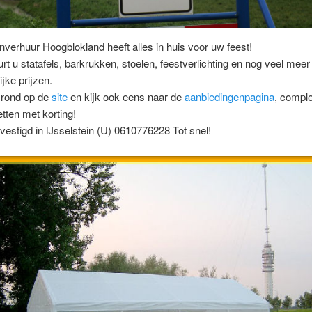
nverhuur Hoogblokland heeft alles in huis voor uw feest!
urt u statafels, barkrukken, stoelen, feestverlichting en nog veel meer
ijke prijzen.
g rond op de
site
en kijk ook eens naar de
aanbiedingenpagina
, compl
tten met korting!
evestigd in IJsselstein (U) 0610776228 Tot snel!