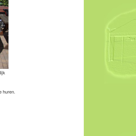
ijk
te huren.