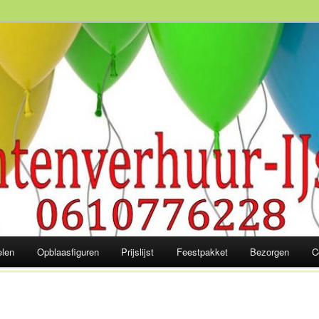
slaagd feest! 06-10 77 62 28
elen
Opblaasfiguren
Prijslijst
Feestpakket
Bezorgen
C