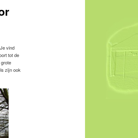
or
 Je vind
ort tot de
 grote
ls zijn ook