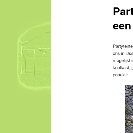
content
Par
een
Partytente
ons in IJs
mogelijkhe
koelkast,
populair.