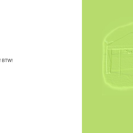
,
ef BTW!