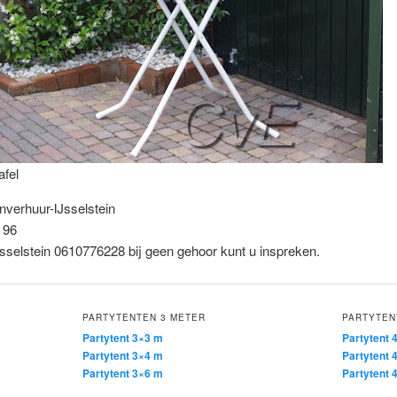
afel
nverhuur-IJsselstein
 96
selstein 0610776228 bij geen gehoor kunt u inspreken.
PARTYTENTEN 3 METER
PARTYTEN
Partytent 3×3 m
Partytent 
Partytent 3×4 m
Partytent 
Partytent 3×6 m
Partytent 