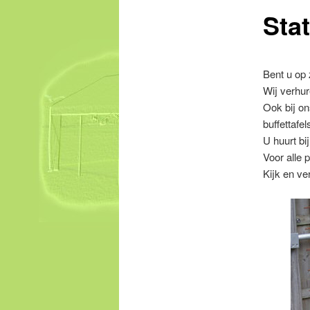
content
Stat
Bent u op 
Wij verhure
Ook bij on
buffettafe
U huurt bi
Voor alle 
Kijk en ve