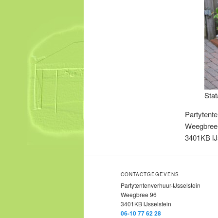
Stat
Partytente
Weegbree
3401KB IJs
CONTACTGEGEVENS
Partytentenverhuur-IJsselstein
Weegbree 96
3401KB IJsselstein
06-10 77 62 28