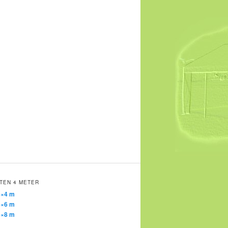
TEN 4 METER
4×4 m
4×6 m
4×8 m