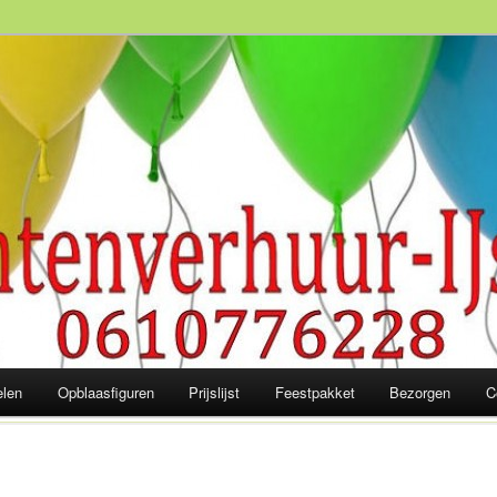
slaagd feest! 06-10 77 62 28
elen
Opblaasfiguren
Prijslijst
Feestpakket
Bezorgen
C