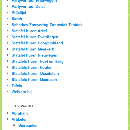
Partyverhuur Nieuwegein
Partyverhuur Zeist
Prijslijst
Sarah
Schaduw Zonwering Zonnedak Tentdak
Statafel huren Arkel.
Statafel huren Everdingen
Statafel huren Hoogblokland
Statafel huren Meerkerk
Statafel huren Nieuwegein
Statafels huren Hoef en Haag.
Statafels huren Houten
Statafels huren IJsselstein
Statafels huren Maarssen
Tafels
Welkom bij
FOTOPAGINA
Abraham
Artikelen
Bierbanken