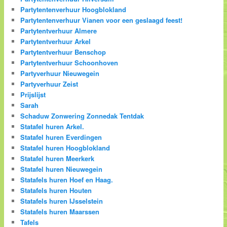
Partytentenverhuur Hoogblokland
Partytentenverhuur Vianen voor een geslaagd feest!
Partytentverhuur Almere
Partytentverhuur Arkel
Partytentverhuur Benschop
Partytentverhuur Schoonhoven
Partyverhuur Nieuwegein
Partyverhuur Zeist
Prijslijst
Sarah
Schaduw Zonwering Zonnedak Tentdak
Statafel huren Arkel.
Statafel huren Everdingen
Statafel huren Hoogblokland
Statafel huren Meerkerk
Statafel huren Nieuwegein
Statafels huren Hoef en Haag.
Statafels huren Houten
Statafels huren IJsselstein
Statafels huren Maarssen
Tafels