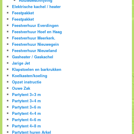
Routebeschrijving
Elektrische kachel / heater
Feestpakket
Feestpakket
Feestverhuur Everdingen
Feestverhuur Hoef en Haag
Feestverhuur Meerkerk.
Feestverhuur Nieuwegein
Feestverhuur Nieuwland
Gasheater / Gaskachel
Jarige Jet
Klapstoelen en barkrukken
Koelkasten/koeling
Opzet instructie
Ouwe Zak
Partytent 3×3 m
Partytent 3×4 m
Partytent 3×6 m
Partytent 4×4 m
Partytent 4×6 m
Partytent 4×8 m
Partytent huren Arkel