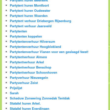
Partytent huren Meerkerk
Partytent huren Montfoort
Partytent huren Oudewater
Partytent huren Woerden
Partytent verhuur Driebergen Rijsenburg
Partytent verhuur Jaarsveld
Partytenten
Partytenten koppelen
Partytentenverhuur Hilversum
Partytentenverhuur Hoogblokland
Partytentenverhuur Vianen voor een geslaagd feest!
Partytentverhuur Almere
Partytentverhuur Arkel
Partytentverhuur Benschop
Partytentverhuur Schoonhoven
Partyverhuur Nieuwegein
Partyverhuur Zeist
Prijslijst
Sarah
Schaduw Zonwering Zonnedak Tentdak
Statafel huren Arkel.
Statafel huren Everdingen