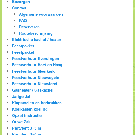
Bezorgen
Contact
Algemene voorwaarden
FAQ
Reserveren
Routebeschrijving
Elektrische kachel / heater
Feestpakket
Feestpakket
Feestverhuur Everdingen
Feestverhuur Hoef en Haag
Feestverhuur Meerkerk.
Feestverhuur Nieuwegein
Feestverhuur Nieuwland
Gasheater / Gaskachel
Jarige Jet
Klapstoelen en barkrukken
Koelkasten/koeling
Opzet instructie
Ouwe Zak
Partytent 3×3 m
Partytent 3×4 m