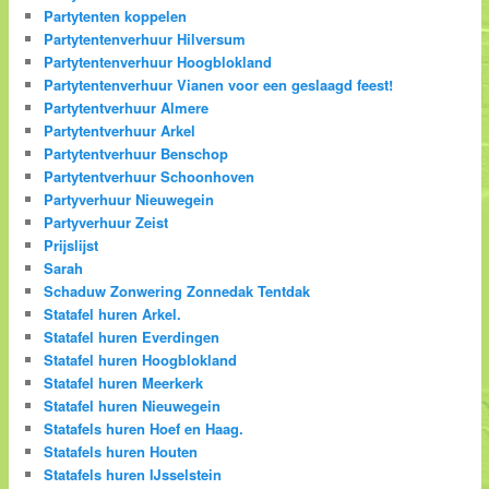
Partytenten koppelen
Partytentenverhuur Hilversum
Partytentenverhuur Hoogblokland
Partytentenverhuur Vianen voor een geslaagd feest!
Partytentverhuur Almere
Partytentverhuur Arkel
Partytentverhuur Benschop
Partytentverhuur Schoonhoven
Partyverhuur Nieuwegein
Partyverhuur Zeist
Prijslijst
Sarah
Schaduw Zonwering Zonnedak Tentdak
Statafel huren Arkel.
Statafel huren Everdingen
Statafel huren Hoogblokland
Statafel huren Meerkerk
Statafel huren Nieuwegein
Statafels huren Hoef en Haag.
Statafels huren Houten
Statafels huren IJsselstein