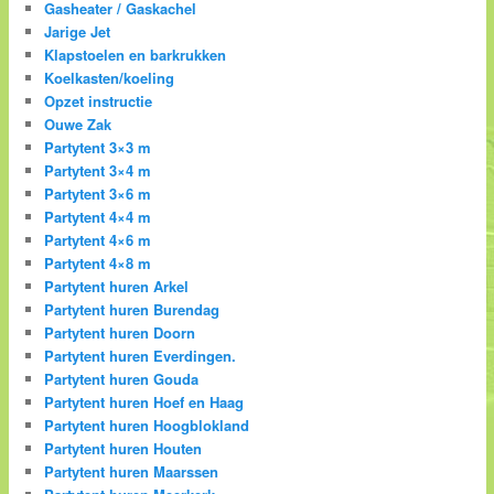
Gasheater / Gaskachel
Jarige Jet
Klapstoelen en barkrukken
Koelkasten/koeling
Opzet instructie
Ouwe Zak
Partytent 3×3 m
Partytent 3×4 m
Partytent 3×6 m
Partytent 4×4 m
Partytent 4×6 m
Partytent 4×8 m
Partytent huren Arkel
Partytent huren Burendag
Partytent huren Doorn
Partytent huren Everdingen.
Partytent huren Gouda
Partytent huren Hoef en Haag
Partytent huren Hoogblokland
Partytent huren Houten
Partytent huren Maarssen