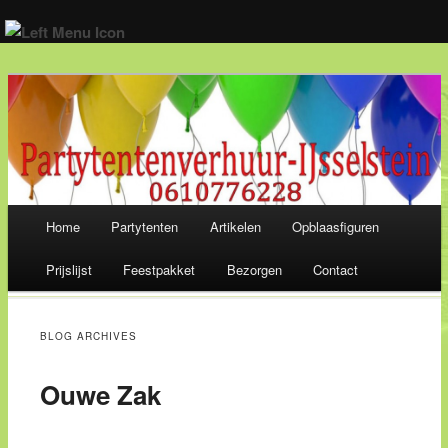
Wij verhuren alles voor een geslaagd feest! 06-10 77 62 28
Main menu
Home
Partytenten
Artikelen
Opblaasfiguren
Skip
Prijslijst
Feestpakket
Bezorgen
Contact
to
content
BLOG ARCHIVES
Ouwe Zak