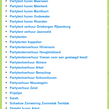
Partytent huren Maarssen
Partytent huren Meerkerk
Partytent huren Montfoort
Partytent huren Oudewater
Partytent huren Woerden
Partytent verhuur Driebergen Rijsenburg
Partytent verhuur Jaarsveld
Partytenten
Partytenten koppelen
Partytentenverhuur Hilversum
Partytentenverhuur Hoogblokland
Partytentenverhuur Vianen voor een geslaagd feest!
Partytentverhuur Almere
Partytentverhuur Arkel
Partytentverhuur Benschop
Partytentverhuur Schoonhoven
Partyverhuur Nieuwegein
Partyverhuur Zeist
Prijslijst
Sarah
Schaduw Zonwering Zonnedak Tentdak
Statafel huren Arkel.