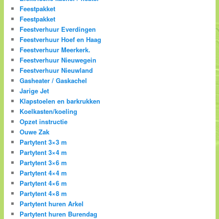
Feestpakket
Feestpakket
Feestverhuur Everdingen
Feestverhuur Hoef en Haag
Feestverhuur Meerkerk.
Feestverhuur Nieuwegein
Feestverhuur Nieuwland
Gasheater / Gaskachel
Jarige Jet
Klapstoelen en barkrukken
Koelkasten/koeling
Opzet instructie
Ouwe Zak
Partytent 3×3 m
Partytent 3×4 m
Partytent 3×6 m
Partytent 4×4 m
Partytent 4×6 m
Partytent 4×8 m
Partytent huren Arkel
Partytent huren Burendag