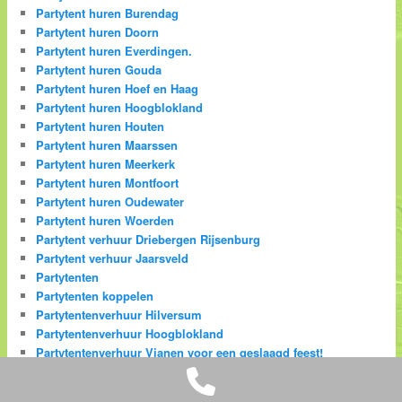
Partytent huren Burendag
Partytent huren Doorn
Partytent huren Everdingen.
Partytent huren Gouda
Partytent huren Hoef en Haag
Partytent huren Hoogblokland
Partytent huren Houten
Partytent huren Maarssen
Partytent huren Meerkerk
Partytent huren Montfoort
Partytent huren Oudewater
Partytent huren Woerden
Partytent verhuur Driebergen Rijsenburg
Partytent verhuur Jaarsveld
Partytenten
Partytenten koppelen
Partytentenverhuur Hilversum
Partytentenverhuur Hoogblokland
Partytentenverhuur Vianen voor een geslaagd feest!
Phone
Partytentverhuur Almere
Partytentverhuur Arkel