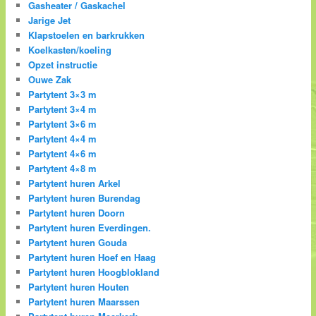
Gasheater / Gaskachel
Jarige Jet
Klapstoelen en barkrukken
Koelkasten/koeling
Opzet instructie
Ouwe Zak
Partytent 3×3 m
Partytent 3×4 m
Partytent 3×6 m
Partytent 4×4 m
Partytent 4×6 m
Partytent 4×8 m
Partytent huren Arkel
Partytent huren Burendag
Partytent huren Doorn
Partytent huren Everdingen.
Partytent huren Gouda
Partytent huren Hoef en Haag
Partytent huren Hoogblokland
Partytent huren Houten
Partytent huren Maarssen