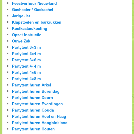
Feestverhuur Nieuwland
Gasheater / Gaskachel
Jarige Jet
Klapstoelen en barkrukken
Koelkasten/koeling
Opzet instructie
Ouwe Zak
Partytent 3×3 m
Partytent 3×4 m
Partytent 3×6 m
Partytent 4×4 m
Partytent 4×6 m
Partytent 4×8 m
Partytent huren Arkel
Partytent huren Burendag
Partytent huren Doorn
Partytent huren Everdingen.
Partytent huren Gouda
Partytent huren Hoef en Haag
Partytent huren Hoogblokland
Partytent huren Houten