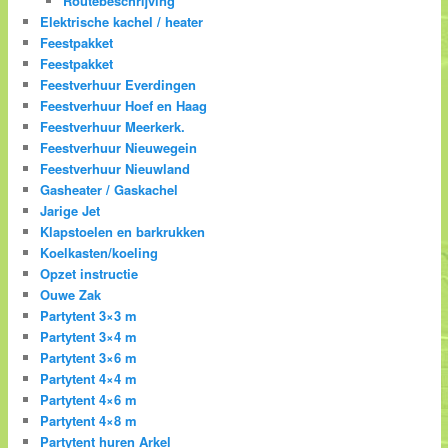
Routebeschrijving
Elektrische kachel / heater
Feestpakket
Feestpakket
Feestverhuur Everdingen
Feestverhuur Hoef en Haag
Feestverhuur Meerkerk.
Feestverhuur Nieuwegein
Feestverhuur Nieuwland
Gasheater / Gaskachel
Jarige Jet
Klapstoelen en barkrukken
Koelkasten/koeling
Opzet instructie
Ouwe Zak
Partytent 3×3 m
Partytent 3×4 m
Partytent 3×6 m
Partytent 4×4 m
Partytent 4×6 m
Partytent 4×8 m
Partytent huren Arkel