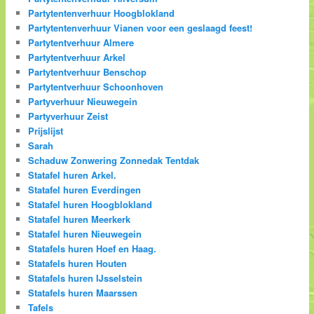
Partytentenverhuur Hoogblokland
Partytentenverhuur Vianen voor een geslaagd feest!
Partytentverhuur Almere
Partytentverhuur Arkel
Partytentverhuur Benschop
Partytentverhuur Schoonhoven
Partyverhuur Nieuwegein
Partyverhuur Zeist
Prijslijst
Sarah
Schaduw Zonwering Zonnedak Tentdak
Statafel huren Arkel.
Statafel huren Everdingen
Statafel huren Hoogblokland
Statafel huren Meerkerk
Statafel huren Nieuwegein
Statafels huren Hoef en Haag.
Statafels huren Houten
Statafels huren IJsselstein
Statafels huren Maarssen
Tafels