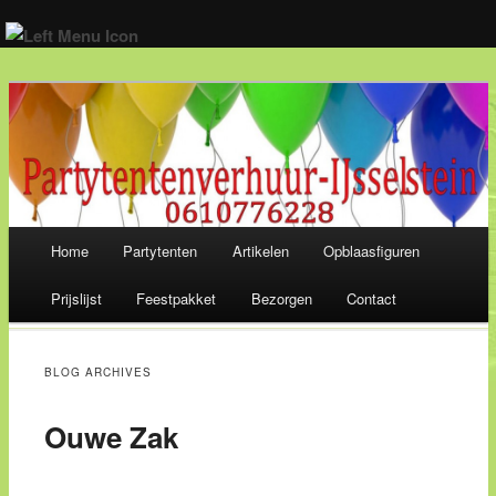
Wij verhuren alles voor een geslaagd feest! 06-10 77 62 28
Main menu
Home
Partytenten
Artikelen
Opblaasfiguren
Skip
Prijslijst
Feestpakket
Bezorgen
Contact
to
content
BLOG ARCHIVES
Ouwe Zak