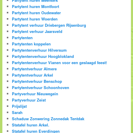
Partytent huren Meerkerk
Partytent huren Montfoort
Partytent huren Oudewater
Partytent huren Woerden
Partytent verhuur Driebergen Rijsenburg
Partytent verhuur Jaarsveld
Partytenten
Partytenten koppelen
Partytentenverhuur Hilversum
Partytentenverhuur Hoogblokland
Partytentenverhuur Vianen voor een geslaagd feest!
Partytentverhuur Almere
Partytentverhuur Arkel
Partytentverhuur Benschop
Partytentverhuur Schoonhoven
Partyverhuur Nieuwegein
Partyverhuur Zeist
Prijslijst
Sarah
Schaduw Zonwering Zonnedak Tentdak
Statafel huren Arkel.
Statafel huren Everdingen