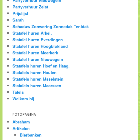
Partyverhuur Nieuwegein
Partyverhuur Zeist
Prijslijst
Sarah
Schaduw Zonwering Zonnedak Tentdak
Statafel huren Arkel.
Statafel huren Everdingen
Statafel huren Hoogblokland
Statafel huren Meerkerk
Statafel huren Nieuwegein
Statafels huren Hoef en Haag.
Statafels huren Houten
Statafels huren IJsselstein
Statafels huren Maarssen
Tafels
Welkom bij
FOTOPAGINA
Abraham
Artikelen
Bierbanken