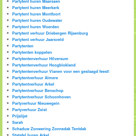
Partytent huren Maarssen
Partytent huren Meerkerk
Partytent huren Montfoort
Partytent huren Oudewater
Partytent huren Woerden
Partytent verhuur Driebergen Rijsenburg
Partytent verhuur Jaarsveld
Partytenten
Partytenten koppelen
Partytentenverhuur Hilversum
Partytentenverhuur Hoogblokland
Partytentenverhuur Vianen voor een geslaagd feest!
Partytentverhuur Almere
Partytentverhuur Arkel
Partytentverhuur Benschop
Partytentverhuur Schoonhoven
Partyverhuur Nieuwegein
Partyverhuur Zeist
Prijslijst
Sarah
Schaduw Zonwering Zonnedak Tentdak
Statafel huren Arkel.