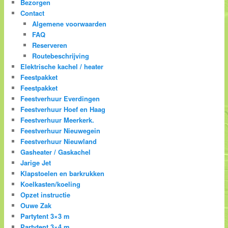
Bezorgen
Contact
Algemene voorwaarden
FAQ
Reserveren
Routebeschrijving
Elektrische kachel / heater
Feestpakket
Feestpakket
Feestverhuur Everdingen
Feestverhuur Hoef en Haag
Feestverhuur Meerkerk.
Feestverhuur Nieuwegein
Feestverhuur Nieuwland
Gasheater / Gaskachel
Jarige Jet
Klapstoelen en barkrukken
Koelkasten/koeling
Opzet instructie
Ouwe Zak
Partytent 3×3 m
Partytent 3×4 m