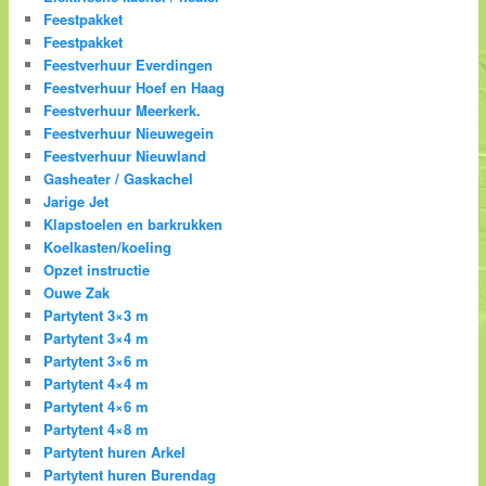
Feestpakket
Feestpakket
Feestverhuur Everdingen
Feestverhuur Hoef en Haag
Feestverhuur Meerkerk.
Feestverhuur Nieuwegein
Feestverhuur Nieuwland
Gasheater / Gaskachel
Jarige Jet
Klapstoelen en barkrukken
Koelkasten/koeling
Opzet instructie
Ouwe Zak
Partytent 3×3 m
Partytent 3×4 m
Partytent 3×6 m
Partytent 4×4 m
Partytent 4×6 m
Partytent 4×8 m
Partytent huren Arkel
Partytent huren Burendag