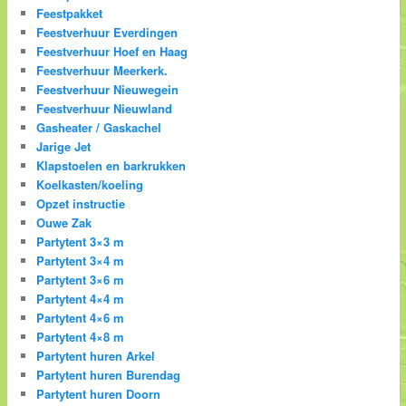
Feestpakket
Feestverhuur Everdingen
Feestverhuur Hoef en Haag
Feestverhuur Meerkerk.
Feestverhuur Nieuwegein
Feestverhuur Nieuwland
Gasheater / Gaskachel
Jarige Jet
Klapstoelen en barkrukken
Koelkasten/koeling
Opzet instructie
Ouwe Zak
Partytent 3×3 m
Partytent 3×4 m
Partytent 3×6 m
Partytent 4×4 m
Partytent 4×6 m
Partytent 4×8 m
Partytent huren Arkel
Partytent huren Burendag
Partytent huren Doorn