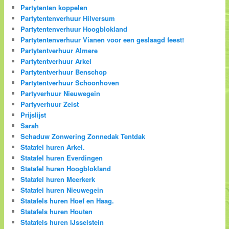
Partytenten koppelen
Partytentenverhuur Hilversum
Partytentenverhuur Hoogblokland
Partytentenverhuur Vianen voor een geslaagd feest!
Partytentverhuur Almere
Partytentverhuur Arkel
Partytentverhuur Benschop
Partytentverhuur Schoonhoven
Partyverhuur Nieuwegein
Partyverhuur Zeist
Prijslijst
Sarah
Schaduw Zonwering Zonnedak Tentdak
Statafel huren Arkel.
Statafel huren Everdingen
Statafel huren Hoogblokland
Statafel huren Meerkerk
Statafel huren Nieuwegein
Statafels huren Hoef en Haag.
Statafels huren Houten
Statafels huren IJsselstein