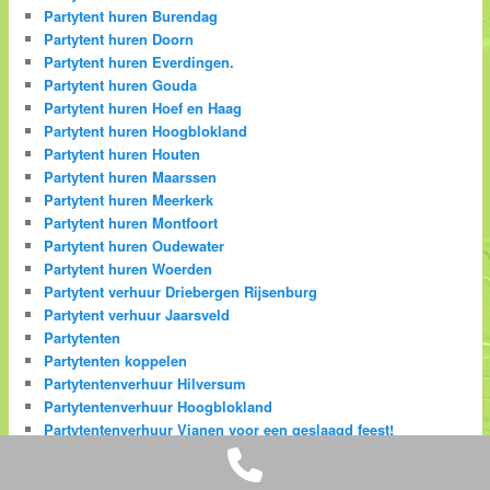
Partytent huren Burendag
Partytent huren Doorn
Partytent huren Everdingen.
Partytent huren Gouda
Partytent huren Hoef en Haag
Partytent huren Hoogblokland
Partytent huren Houten
Partytent huren Maarssen
Partytent huren Meerkerk
Partytent huren Montfoort
Partytent huren Oudewater
Partytent huren Woerden
Partytent verhuur Driebergen Rijsenburg
Partytent verhuur Jaarsveld
Partytenten
Partytenten koppelen
Partytentenverhuur Hilversum
Partytentenverhuur Hoogblokland
Partytentenverhuur Vianen voor een geslaagd feest!
Phone
Partytentverhuur Almere
Partytentverhuur Arkel