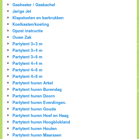
Gasheater / Gaskachel
Jarige Jet
Klapstoelen en barkrukken
Koelkasten/koeling
Opzet instructie
Ouwe Zak
Partytent 3×3 m
Partytent 3×4 m
Partytent 3×6 m
Partytent 4×4 m
Partytent 4×6 m
Partytent 4×8 m
Partytent huren Arkel
Partytent huren Burendag
Partytent huren Doorn
Partytent huren Everdingen.
Partytent huren Gouda
Partytent huren Hoef en Haag
Partytent huren Hoogblokland
Partytent huren Houten
Partytent huren Maarssen