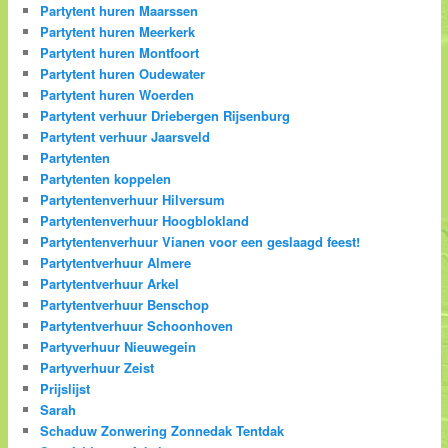
Partytent huren Maarssen
Partytent huren Meerkerk
Partytent huren Montfoort
Partytent huren Oudewater
Partytent huren Woerden
Partytent verhuur Driebergen Rijsenburg
Partytent verhuur Jaarsveld
Partytenten
Partytenten koppelen
Partytentenverhuur Hilversum
Partytentenverhuur Hoogblokland
Partytentenverhuur Vianen voor een geslaagd feest!
Partytentverhuur Almere
Partytentverhuur Arkel
Partytentverhuur Benschop
Partytentverhuur Schoonhoven
Partyverhuur Nieuwegein
Partyverhuur Zeist
Prijslijst
Sarah
Schaduw Zonwering Zonnedak Tentdak