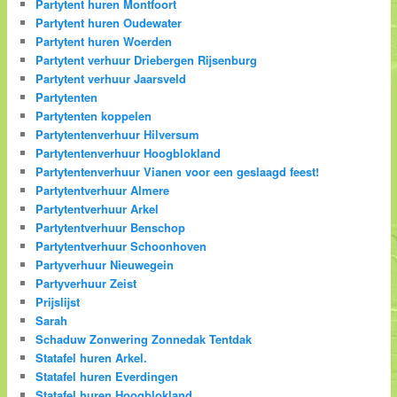
Partytent huren Montfoort
Partytent huren Oudewater
Partytent huren Woerden
Partytent verhuur Driebergen Rijsenburg
Partytent verhuur Jaarsveld
Partytenten
Partytenten koppelen
Partytentenverhuur Hilversum
Partytentenverhuur Hoogblokland
Partytentenverhuur Vianen voor een geslaagd feest!
Partytentverhuur Almere
Partytentverhuur Arkel
Partytentverhuur Benschop
Partytentverhuur Schoonhoven
Partyverhuur Nieuwegein
Partyverhuur Zeist
Prijslijst
Sarah
Schaduw Zonwering Zonnedak Tentdak
Statafel huren Arkel.
Statafel huren Everdingen
Statafel huren Hoogblokland