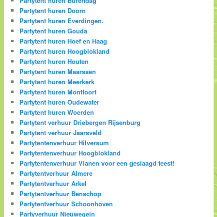
Partytent huren Burendag
Partytent huren Doorn
Partytent huren Everdingen.
Partytent huren Gouda
Partytent huren Hoef en Haag
Partytent huren Hoogblokland
Partytent huren Houten
Partytent huren Maarssen
Partytent huren Meerkerk
Partytent huren Montfoort
Partytent huren Oudewater
Partytent huren Woerden
Partytent verhuur Driebergen Rijsenburg
Partytent verhuur Jaarsveld
Partytentenverhuur Hilversum
Partytentenverhuur Hoogblokland
Partytentenverhuur Vianen voor een geslaagd feest!
Partytentverhuur Almere
Partytentverhuur Arkel
Partytentverhuur Benschop
Partytentverhuur Schoonhoven
Partyverhuur Nieuwegein