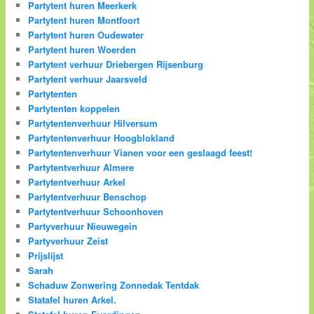
Partytent huren Meerkerk
Partytent huren Montfoort
Partytent huren Oudewater
Partytent huren Woerden
Partytent verhuur Driebergen Rijsenburg
Partytent verhuur Jaarsveld
Partytenten
Partytenten koppelen
Partytentenverhuur Hilversum
Partytentenverhuur Hoogblokland
Partytentenverhuur Vianen voor een geslaagd feest!
Partytentverhuur Almere
Partytentverhuur Arkel
Partytentverhuur Benschop
Partytentverhuur Schoonhoven
Partyverhuur Nieuwegein
Partyverhuur Zeist
Prijslijst
Sarah
Schaduw Zonwering Zonnedak Tentdak
Statafel huren Arkel.