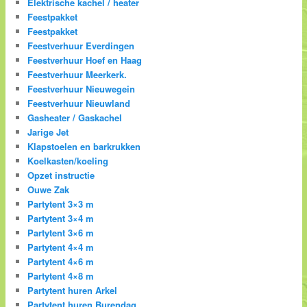
Elektrische kachel / heater
Feestpakket
Feestpakket
Feestverhuur Everdingen
Feestverhuur Hoef en Haag
Feestverhuur Meerkerk.
Feestverhuur Nieuwegein
Feestverhuur Nieuwland
Gasheater / Gaskachel
Jarige Jet
Klapstoelen en barkrukken
Koelkasten/koeling
Opzet instructie
Ouwe Zak
Partytent 3×3 m
Partytent 3×4 m
Partytent 3×6 m
Partytent 4×4 m
Partytent 4×6 m
Partytent 4×8 m
Partytent huren Arkel
Partytent huren Burendag