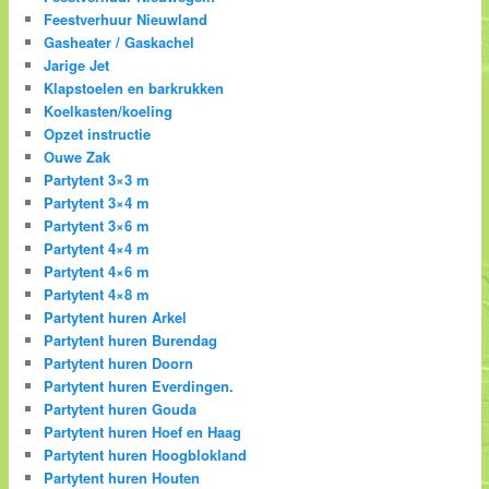
Feestverhuur Nieuwland
Gasheater / Gaskachel
Jarige Jet
Klapstoelen en barkrukken
Koelkasten/koeling
Opzet instructie
Ouwe Zak
Partytent 3×3 m
Partytent 3×4 m
Partytent 3×6 m
Partytent 4×4 m
Partytent 4×6 m
Partytent 4×8 m
Partytent huren Arkel
Partytent huren Burendag
Partytent huren Doorn
Partytent huren Everdingen.
Partytent huren Gouda
Partytent huren Hoef en Haag
Partytent huren Hoogblokland
Partytent huren Houten