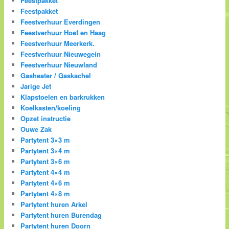
Feestpakket
Feestpakket
Feestverhuur Everdingen
Feestverhuur Hoef en Haag
Feestverhuur Meerkerk.
Feestverhuur Nieuwegein
Feestverhuur Nieuwland
Gasheater / Gaskachel
Jarige Jet
Klapstoelen en barkrukken
Koelkasten/koeling
Opzet instructie
Ouwe Zak
Partytent 3×3 m
Partytent 3×4 m
Partytent 3×6 m
Partytent 4×4 m
Partytent 4×6 m
Partytent 4×8 m
Partytent huren Arkel
Partytent huren Burendag
Partytent huren Doorn