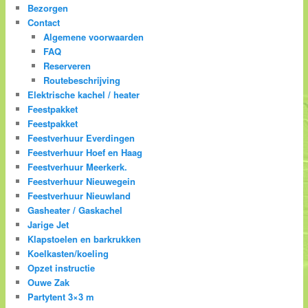
Bezorgen
Contact
Algemene voorwaarden
FAQ
Reserveren
Routebeschrijving
Elektrische kachel / heater
Feestpakket
Feestpakket
Feestverhuur Everdingen
Feestverhuur Hoef en Haag
Feestverhuur Meerkerk.
Feestverhuur Nieuwegein
Feestverhuur Nieuwland
Gasheater / Gaskachel
Jarige Jet
Klapstoelen en barkrukken
Koelkasten/koeling
Opzet instructie
Ouwe Zak
Partytent 3×3 m