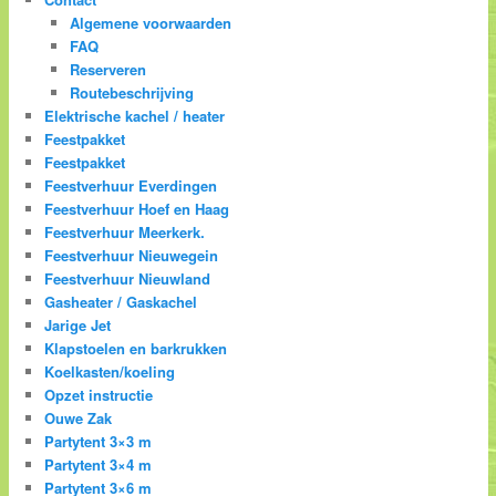
Algemene voorwaarden
FAQ
Reserveren
Routebeschrijving
Elektrische kachel / heater
Feestpakket
Feestpakket
Feestverhuur Everdingen
Feestverhuur Hoef en Haag
Feestverhuur Meerkerk.
Feestverhuur Nieuwegein
Feestverhuur Nieuwland
Gasheater / Gaskachel
Jarige Jet
Klapstoelen en barkrukken
Koelkasten/koeling
Opzet instructie
Ouwe Zak
Partytent 3×3 m
Partytent 3×4 m
Partytent 3×6 m