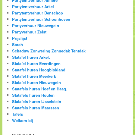
Partytentverhuur Almere
Partytentverhuur Arkel
Partytentverhuur Benschop
Partytentverhuur Schoonhoven
Partyverhuur Nieuwegein
Partyverhuur Zeist
Prijslijst
Sarah
Schaduw Zonwering Zonnedak Tentdak
Statafel huren Arkel.
Statafel huren Everdingen
Statafel huren Hoogblokland
Statafel huren Meerkerk
Statafel huren Nieuwegein
Statafels huren Hoef en Haag.
Statafels huren Houten
Statafels huren IJsselstein
Statafels huren Maarssen
Tafels
Welkom bij