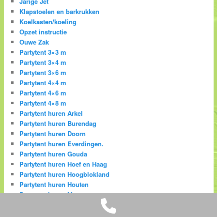
Jarige Jet
Klapstoelen en barkrukken
Koelkasten/koeling
Opzet instructie
Ouwe Zak
Partytent 3×3 m
Partytent 3×4 m
Partytent 3×6 m
Partytent 4×4 m
Partytent 4×6 m
Partytent 4×8 m
Partytent huren Arkel
Partytent huren Burendag
Partytent huren Doorn
Partytent huren Everdingen.
Partytent huren Gouda
Partytent huren Hoef en Haag
Partytent huren Hoogblokland
Partytent huren Houten
Partytent huren Maarssen
Phone
Partytent huren Meerkerk
Partytent huren Montfoort