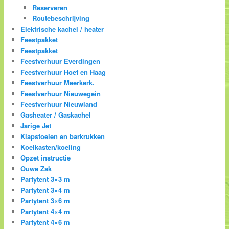
Reserveren
Routebeschrijving
Elektrische kachel / heater
Feestpakket
Feestpakket
Feestverhuur Everdingen
Feestverhuur Hoef en Haag
Feestverhuur Meerkerk.
Feestverhuur Nieuwegein
Feestverhuur Nieuwland
Gasheater / Gaskachel
Jarige Jet
Klapstoelen en barkrukken
Koelkasten/koeling
Opzet instructie
Ouwe Zak
Partytent 3×3 m
Partytent 3×4 m
Partytent 3×6 m
Partytent 4×4 m
Partytent 4×6 m