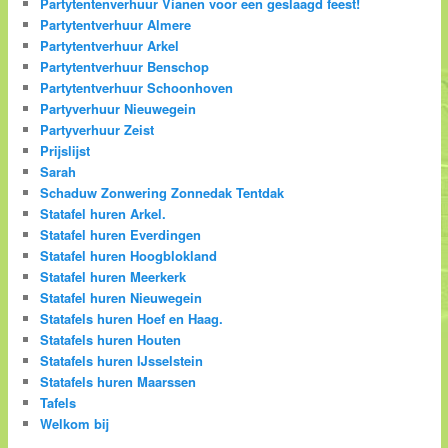
Partytentenverhuur Vianen voor een geslaagd feest!
Partytentverhuur Almere
Partytentverhuur Arkel
Partytentverhuur Benschop
Partytentverhuur Schoonhoven
Partyverhuur Nieuwegein
Partyverhuur Zeist
Prijslijst
Sarah
Schaduw Zonwering Zonnedak Tentdak
Statafel huren Arkel.
Statafel huren Everdingen
Statafel huren Hoogblokland
Statafel huren Meerkerk
Statafel huren Nieuwegein
Statafels huren Hoef en Haag.
Statafels huren Houten
Statafels huren IJsselstein
Statafels huren Maarssen
Tafels
Welkom bij