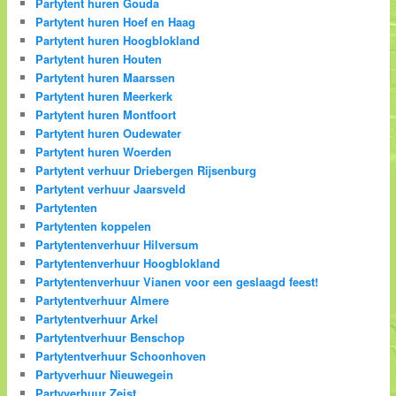
Partytent huren Gouda
Partytent huren Hoef en Haag
Partytent huren Hoogblokland
Partytent huren Houten
Partytent huren Maarssen
Partytent huren Meerkerk
Partytent huren Montfoort
Partytent huren Oudewater
Partytent huren Woerden
Partytent verhuur Driebergen Rijsenburg
Partytent verhuur Jaarsveld
Partytenten
Partytenten koppelen
Partytentenverhuur Hilversum
Partytentenverhuur Hoogblokland
Partytentenverhuur Vianen voor een geslaagd feest!
Partytentverhuur Almere
Partytentverhuur Arkel
Partytentverhuur Benschop
Partytentverhuur Schoonhoven
Partyverhuur Nieuwegein
Partyverhuur Zeist