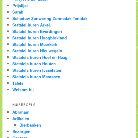
Prijslijst
Sarah
Schaduw Zonwering Zonnedak Tentdak
Statafel huren Arkel.
Statafel huren Everdingen
Statafel huren Hoogblokland
Statafel huren Meerkerk
Statafel huren Nieuwegein
Statafels huren Hoef en Haag.
Statafels huren Houten
Statafels huren IJsselstein
Statafels huren Maarssen
Tafels
Welkom bij
HUISREGELS
Abraham
Artikelen
Bierbanken
Bezorgen
Contact