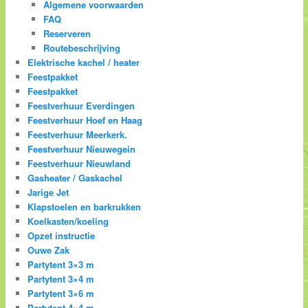
Algemene voorwaarden
FAQ
Reserveren
Routebeschrijving
Elektrische kachel / heater
Feestpakket
Feestpakket
Feestverhuur Everdingen
Feestverhuur Hoef en Haag
Feestverhuur Meerkerk.
Feestverhuur Nieuwegein
Feestverhuur Nieuwland
Gasheater / Gaskachel
Jarige Jet
Klapstoelen en barkrukken
Koelkasten/koeling
Opzet instructie
Ouwe Zak
Partytent 3×3 m
Partytent 3×4 m
Partytent 3×6 m
Partytent 4×4 m