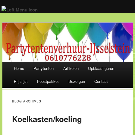
Wij verhuren alles voor een geslaagd feest! 06-10 77 62 28
Main menu
Home
Partytenten
Artikelen
Opblaasfiguren
Skip
Prijslijst
Feestpakket
Bezorgen
Contact
to
content
BLOG ARCHIVES
Koelkasten/koeling