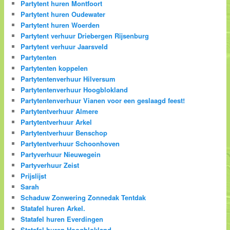
Partytent huren Montfoort
Partytent huren Oudewater
Partytent huren Woerden
Partytent verhuur Driebergen Rijsenburg
Partytent verhuur Jaarsveld
Partytenten
Partytenten koppelen
Partytentenverhuur Hilversum
Partytentenverhuur Hoogblokland
Partytentenverhuur Vianen voor een geslaagd feest!
Partytentverhuur Almere
Partytentverhuur Arkel
Partytentverhuur Benschop
Partytentverhuur Schoonhoven
Partyverhuur Nieuwegein
Partyverhuur Zeist
Prijslijst
Sarah
Schaduw Zonwering Zonnedak Tentdak
Statafel huren Arkel.
Statafel huren Everdingen
Statafel huren Hoogblokland