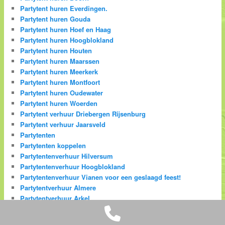
Partytent huren Everdingen.
Partytent huren Gouda
Partytent huren Hoef en Haag
Partytent huren Hoogblokland
Partytent huren Houten
Partytent huren Maarssen
Partytent huren Meerkerk
Partytent huren Montfoort
Partytent huren Oudewater
Partytent huren Woerden
Partytent verhuur Driebergen Rijsenburg
Partytent verhuur Jaarsveld
Partytenten
Partytenten koppelen
Partytentenverhuur Hilversum
Partytentenverhuur Hoogblokland
Partytentenverhuur Vianen voor een geslaagd feest!
Partytentverhuur Almere
Partytentverhuur Arkel
Phone
Partytentverhuur Benschop
Partytentverhuur Schoonhoven