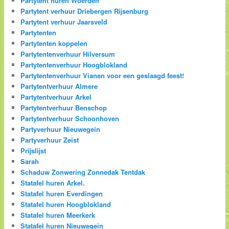
Partytent huren Woerden
Partytent verhuur Driebergen Rijsenburg
Partytent verhuur Jaarsveld
Partytenten
Partytenten koppelen
Partytentenverhuur Hilversum
Partytentenverhuur Hoogblokland
Partytentenverhuur Vianen voor een geslaagd feest!
Partytentverhuur Almere
Partytentverhuur Arkel
Partytentverhuur Benschop
Partytentverhuur Schoonhoven
Partyverhuur Nieuwegein
Partyverhuur Zeist
Prijslijst
Sarah
Schaduw Zonwering Zonnedak Tentdak
Statafel huren Arkel.
Statafel huren Everdingen
Statafel huren Hoogblokland
Statafel huren Meerkerk
Statafel huren Nieuwegein