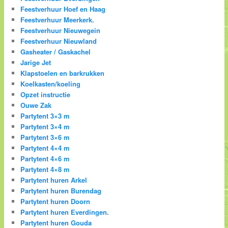
Feestverhuur Hoef en Haag
Feestverhuur Meerkerk.
Feestverhuur Nieuwegein
Feestverhuur Nieuwland
Gasheater / Gaskachel
Jarige Jet
Klapstoelen en barkrukken
Koelkasten/koeling
Opzet instructie
Ouwe Zak
Partytent 3×3 m
Partytent 3×4 m
Partytent 3×6 m
Partytent 4×4 m
Partytent 4×6 m
Partytent 4×8 m
Partytent huren Arkel
Partytent huren Burendag
Partytent huren Doorn
Partytent huren Everdingen.
Partytent huren Gouda