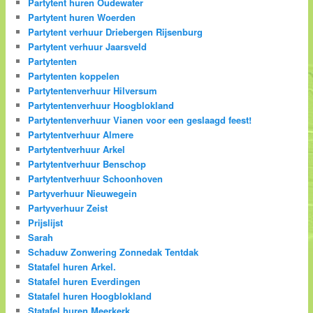
Partytent huren Oudewater
Partytent huren Woerden
Partytent verhuur Driebergen Rijsenburg
Partytent verhuur Jaarsveld
Partytenten
Partytenten koppelen
Partytentenverhuur Hilversum
Partytentenverhuur Hoogblokland
Partytentenverhuur Vianen voor een geslaagd feest!
Partytentverhuur Almere
Partytentverhuur Arkel
Partytentverhuur Benschop
Partytentverhuur Schoonhoven
Partyverhuur Nieuwegein
Partyverhuur Zeist
Prijslijst
Sarah
Schaduw Zonwering Zonnedak Tentdak
Statafel huren Arkel.
Statafel huren Everdingen
Statafel huren Hoogblokland
Statafel huren Meerkerk