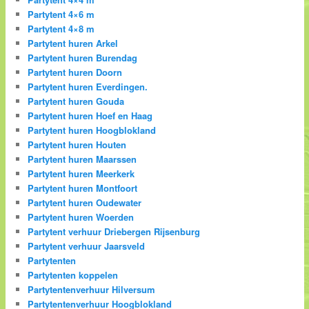
Partytent 4×6 m
Partytent 4×8 m
Partytent huren Arkel
Partytent huren Burendag
Partytent huren Doorn
Partytent huren Everdingen.
Partytent huren Gouda
Partytent huren Hoef en Haag
Partytent huren Hoogblokland
Partytent huren Houten
Partytent huren Maarssen
Partytent huren Meerkerk
Partytent huren Montfoort
Partytent huren Oudewater
Partytent huren Woerden
Partytent verhuur Driebergen Rijsenburg
Partytent verhuur Jaarsveld
Partytenten
Partytenten koppelen
Partytentenverhuur Hilversum
Partytentenverhuur Hoogblokland