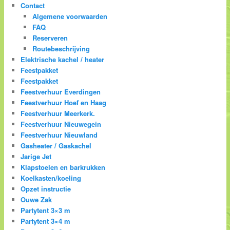
Contact
Algemene voorwaarden
FAQ
Reserveren
Routebeschrijving
Elektrische kachel / heater
Feestpakket
Feestpakket
Feestverhuur Everdingen
Feestverhuur Hoef en Haag
Feestverhuur Meerkerk.
Feestverhuur Nieuwegein
Feestverhuur Nieuwland
Gasheater / Gaskachel
Jarige Jet
Klapstoelen en barkrukken
Koelkasten/koeling
Opzet instructie
Ouwe Zak
Partytent 3×3 m
Partytent 3×4 m