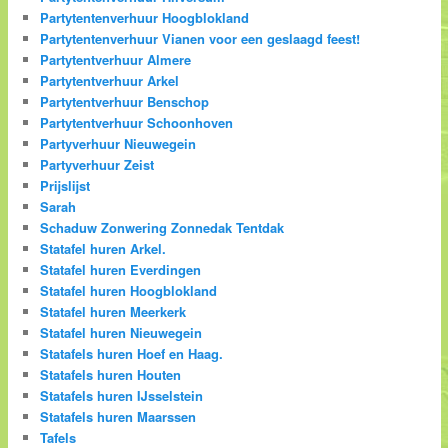
Partytentenverhuur Hoogblokland
Partytentenverhuur Vianen voor een geslaagd feest!
Partytentverhuur Almere
Partytentverhuur Arkel
Partytentverhuur Benschop
Partytentverhuur Schoonhoven
Partyverhuur Nieuwegein
Partyverhuur Zeist
Prijslijst
Sarah
Schaduw Zonwering Zonnedak Tentdak
Statafel huren Arkel.
Statafel huren Everdingen
Statafel huren Hoogblokland
Statafel huren Meerkerk
Statafel huren Nieuwegein
Statafels huren Hoef en Haag.
Statafels huren Houten
Statafels huren IJsselstein
Statafels huren Maarssen
Tafels