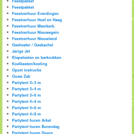
Feestpakket
Feestpakket
Feestverhuur Everdingen
Feestverhuur Hoef en Haag
Feestverhuur Meerkerk.
Feestverhuur Nieuwegein
Feestverhuur Nieuwland
Gasheater / Gaskachel
Jarige Jet
Klapstoelen en barkrukken
Koelkasten/koeling
Opzet instructie
Ouwe Zak
Partytent 3×3 m
Partytent 3×4 m
Partytent 3×6 m
Partytent 4×4 m
Partytent 4×6 m
Partytent 4×8 m
Partytent huren Arkel
Partytent huren Burendag
Partytent huren Doorn