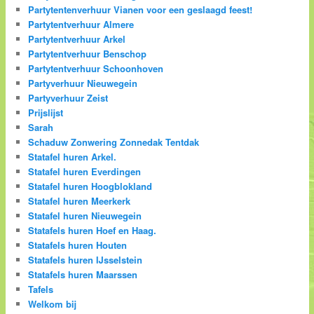
Partytentenverhuur Vianen voor een geslaagd feest!
Partytentverhuur Almere
Partytentverhuur Arkel
Partytentverhuur Benschop
Partytentverhuur Schoonhoven
Partyverhuur Nieuwegein
Partyverhuur Zeist
Prijslijst
Sarah
Schaduw Zonwering Zonnedak Tentdak
Statafel huren Arkel.
Statafel huren Everdingen
Statafel huren Hoogblokland
Statafel huren Meerkerk
Statafel huren Nieuwegein
Statafels huren Hoef en Haag.
Statafels huren Houten
Statafels huren IJsselstein
Statafels huren Maarssen
Tafels
Welkom bij