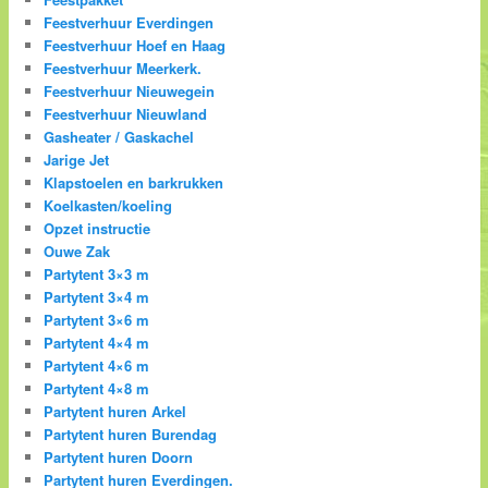
Feestverhuur Everdingen
Feestverhuur Hoef en Haag
Feestverhuur Meerkerk.
Feestverhuur Nieuwegein
Feestverhuur Nieuwland
Gasheater / Gaskachel
Jarige Jet
Klapstoelen en barkrukken
Koelkasten/koeling
Opzet instructie
Ouwe Zak
Partytent 3×3 m
Partytent 3×4 m
Partytent 3×6 m
Partytent 4×4 m
Partytent 4×6 m
Partytent 4×8 m
Partytent huren Arkel
Partytent huren Burendag
Partytent huren Doorn
Partytent huren Everdingen.