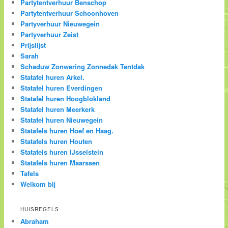
Partytentverhuur Benschop
Partytentverhuur Schoonhoven
Partyverhuur Nieuwegein
Partyverhuur Zeist
Prijslijst
Sarah
Schaduw Zonwering Zonnedak Tentdak
Statafel huren Arkel.
Statafel huren Everdingen
Statafel huren Hoogblokland
Statafel huren Meerkerk
Statafel huren Nieuwegein
Statafels huren Hoef en Haag.
Statafels huren Houten
Statafels huren IJsselstein
Statafels huren Maarssen
Tafels
Welkom bij
HUISREGELS
Abraham