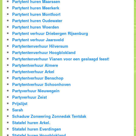
Partytent huren Maarssen
Partytent huren Meerkerk
Partytent huren Montfoort
Partytent huren Oudewater
Partytent huren Woerden
Partytent verhuur Driebergen Rijsenburg
Partytent verhuur Jaarsveld
Partytentenverhuur Hilversum
Partytentenverhuur Hoogblokland
Partytentenverhuur Vianen voor een geslaagd feest!
Partytentverhuur Almere
Partytentverhuur Arkel
Partytentverhuur Benschop
Partytentverhuur Schoonhoven
Partyverhuur Nieuwegein
Partyverhuur Zeist
Prijslijst
Sarah
Schaduw Zonwering Zonnedak Tentdak
Statafel huren Arkel.
Statafel huren Everdingen
Statafel huren Hoogblokland