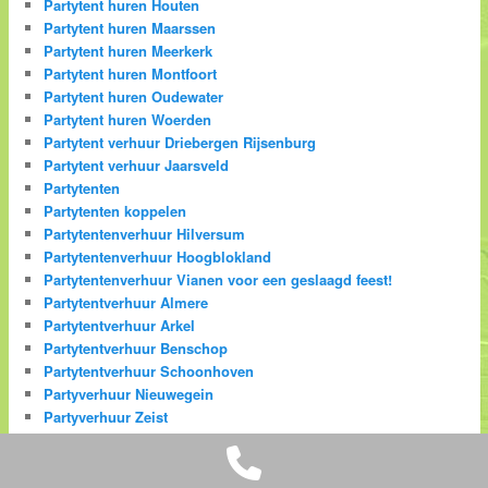
Partytent huren Houten
Partytent huren Maarssen
Partytent huren Meerkerk
Partytent huren Montfoort
Partytent huren Oudewater
Partytent huren Woerden
Partytent verhuur Driebergen Rijsenburg
Partytent verhuur Jaarsveld
Partytenten
Partytenten koppelen
Partytentenverhuur Hilversum
Partytentenverhuur Hoogblokland
Partytentenverhuur Vianen voor een geslaagd feest!
Partytentverhuur Almere
Partytentverhuur Arkel
Partytentverhuur Benschop
Partytentverhuur Schoonhoven
Partyverhuur Nieuwegein
Partyverhuur Zeist
Prijslijst
Phone
Sarah
Schaduw Zonwering Zonnedak Tentdak