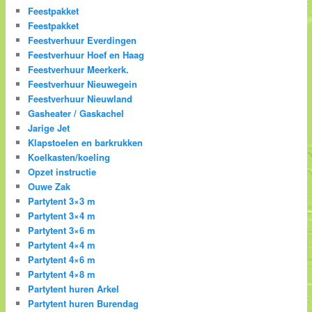
Feestpakket
Feestpakket
Feestverhuur Everdingen
Feestverhuur Hoef en Haag
Feestverhuur Meerkerk.
Feestverhuur Nieuwegein
Feestverhuur Nieuwland
Gasheater / Gaskachel
Jarige Jet
Klapstoelen en barkrukken
Koelkasten/koeling
Opzet instructie
Ouwe Zak
Partytent 3×3 m
Partytent 3×4 m
Partytent 3×6 m
Partytent 4×4 m
Partytent 4×6 m
Partytent 4×8 m
Partytent huren Arkel
Partytent huren Burendag