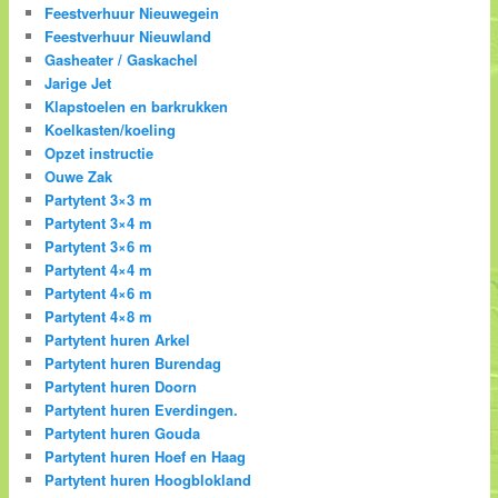
Feestverhuur Nieuwegein
Feestverhuur Nieuwland
Gasheater / Gaskachel
Jarige Jet
Klapstoelen en barkrukken
Koelkasten/koeling
Opzet instructie
Ouwe Zak
Partytent 3×3 m
Partytent 3×4 m
Partytent 3×6 m
Partytent 4×4 m
Partytent 4×6 m
Partytent 4×8 m
Partytent huren Arkel
Partytent huren Burendag
Partytent huren Doorn
Partytent huren Everdingen.
Partytent huren Gouda
Partytent huren Hoef en Haag
Partytent huren Hoogblokland