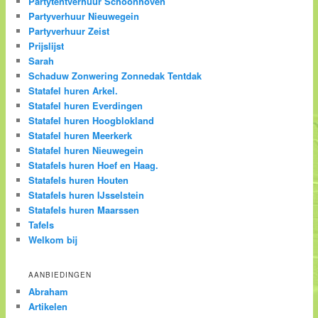
Partytentverhuur Schoonhoven
Partyverhuur Nieuwegein
Partyverhuur Zeist
Prijslijst
Sarah
Schaduw Zonwering Zonnedak Tentdak
Statafel huren Arkel.
Statafel huren Everdingen
Statafel huren Hoogblokland
Statafel huren Meerkerk
Statafel huren Nieuwegein
Statafels huren Hoef en Haag.
Statafels huren Houten
Statafels huren IJsselstein
Statafels huren Maarssen
Tafels
Welkom bij
AANBIEDINGEN
Abraham
Artikelen