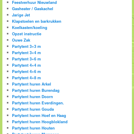
Feestverhuur Nieuwland
Gasheater / Gaskachel
Jarige Jet
Klapstoelen en barkrukken
Koelkasten/koeling
Opzet instructie
Ouwe Zak
Partytent 3×3 m
Partytent 3×4 m
Partytent 3×6 m
Partytent 4×4 m
Partytent 4×6 m
Partytent 4×8 m
Partytent huren Arkel
Partytent huren Burendag
Partytent huren Doorn
Partytent huren Everdingen.
Partytent huren Gouda
Partytent huren Hoef en Haag
Partytent huren Hoogblokland
Partytent huren Houten