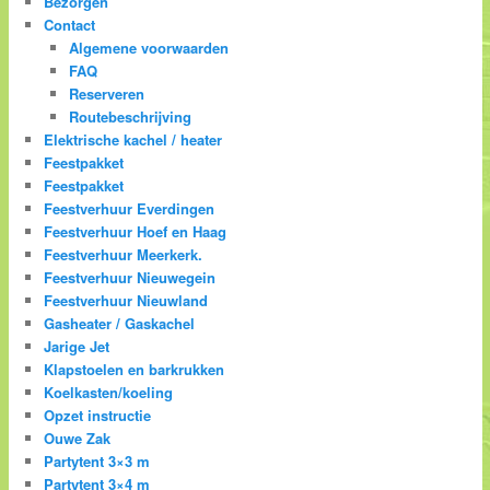
Bezorgen
Contact
Algemene voorwaarden
FAQ
Reserveren
Routebeschrijving
Elektrische kachel / heater
Feestpakket
Feestpakket
Feestverhuur Everdingen
Feestverhuur Hoef en Haag
Feestverhuur Meerkerk.
Feestverhuur Nieuwegein
Feestverhuur Nieuwland
Gasheater / Gaskachel
Jarige Jet
Klapstoelen en barkrukken
Koelkasten/koeling
Opzet instructie
Ouwe Zak
Partytent 3×3 m
Partytent 3×4 m