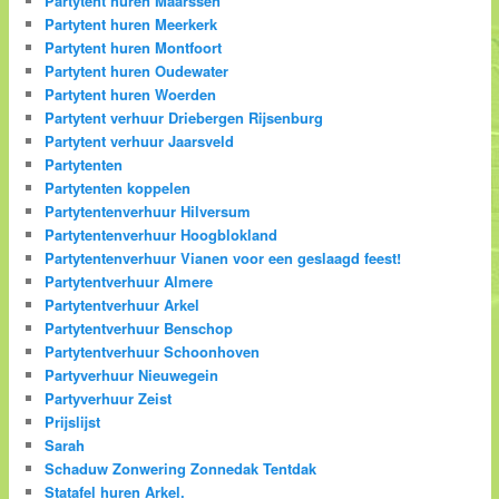
Partytent huren Maarssen
Partytent huren Meerkerk
Partytent huren Montfoort
Partytent huren Oudewater
Partytent huren Woerden
Partytent verhuur Driebergen Rijsenburg
Partytent verhuur Jaarsveld
Partytenten
Partytenten koppelen
Partytentenverhuur Hilversum
Partytentenverhuur Hoogblokland
Partytentenverhuur Vianen voor een geslaagd feest!
Partytentverhuur Almere
Partytentverhuur Arkel
Partytentverhuur Benschop
Partytentverhuur Schoonhoven
Partyverhuur Nieuwegein
Partyverhuur Zeist
Prijslijst
Sarah
Schaduw Zonwering Zonnedak Tentdak
Statafel huren Arkel.