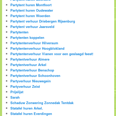
Partytent huren Montfoort
Partytent huren Oudewater
Partytent huren Woerden
Partytent verhuur Driebergen Rijsenburg
Partytent verhuur Jaarsveld
Partytenten
Partytenten koppelen
Partytentenverhuur Hilversum
Partytentenverhuur Hoogblokland
Partytentenverhuur Vianen voor een geslaagd feest!
Partytentverhuur Almere
Partytentverhuur Arkel
Partytentverhuur Benschop
Partytentverhuur Schoonhoven
Partyverhuur Nieuwegein
Partyverhuur Zeist
Prijslijst
Sarah
Schaduw Zonwering Zonnedak Tentdak
Statafel huren Arkel.
Statafel huren Everdingen