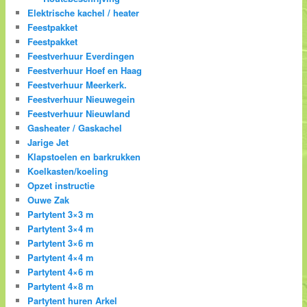
Elektrische kachel / heater
Feestpakket
Feestpakket
Feestverhuur Everdingen
Feestverhuur Hoef en Haag
Feestverhuur Meerkerk.
Feestverhuur Nieuwegein
Feestverhuur Nieuwland
Gasheater / Gaskachel
Jarige Jet
Klapstoelen en barkrukken
Koelkasten/koeling
Opzet instructie
Ouwe Zak
Partytent 3×3 m
Partytent 3×4 m
Partytent 3×6 m
Partytent 4×4 m
Partytent 4×6 m
Partytent 4×8 m
Partytent huren Arkel