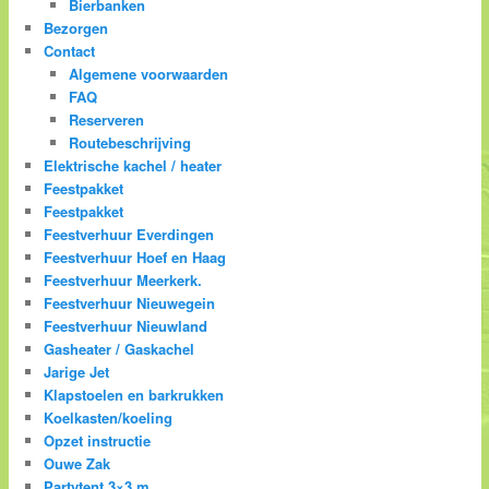
Bierbanken
Bezorgen
Contact
Algemene voorwaarden
FAQ
Reserveren
Routebeschrijving
Elektrische kachel / heater
Feestpakket
Feestpakket
Feestverhuur Everdingen
Feestverhuur Hoef en Haag
Feestverhuur Meerkerk.
Feestverhuur Nieuwegein
Feestverhuur Nieuwland
Gasheater / Gaskachel
Jarige Jet
Klapstoelen en barkrukken
Koelkasten/koeling
Opzet instructie
Ouwe Zak
Partytent 3×3 m