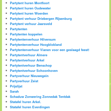
Partytent huren Montfoort
Partytent huren Oudewater
Partytent huren Woerden
Partytent verhuur Driebergen Rijsenburg
Partytent verhuur Jaarsveld
Partytenten
Partytenten koppelen
Partytentenverhuur Hilversum
Partytentenverhuur Hoogblokland
Partytentenverhuur Vianen voor een geslaagd feest!
Partytentverhuur Almere
Partytentverhuur Arkel
Partytentverhuur Benschop
Partytentverhuur Schoonhoven
Partyverhuur Nieuwegein
Partyverhuur Zeist
Prijslijst
Sarah
Schaduw Zonwering Zonnedak Tentdak
Statafel huren Arkel.
Statafel huren Everdingen