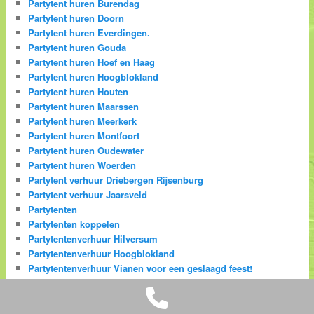
Partytent huren Burendag
Partytent huren Doorn
Partytent huren Everdingen.
Partytent huren Gouda
Partytent huren Hoef en Haag
Partytent huren Hoogblokland
Partytent huren Houten
Partytent huren Maarssen
Partytent huren Meerkerk
Partytent huren Montfoort
Partytent huren Oudewater
Partytent huren Woerden
Partytent verhuur Driebergen Rijsenburg
Partytent verhuur Jaarsveld
Partytenten
Partytenten koppelen
Partytentenverhuur Hilversum
Partytentenverhuur Hoogblokland
Partytentenverhuur Vianen voor een geslaagd feest!
Partytentverhuur Almere
Phone
Partytentverhuur Arkel
Partytentverhuur Benschop