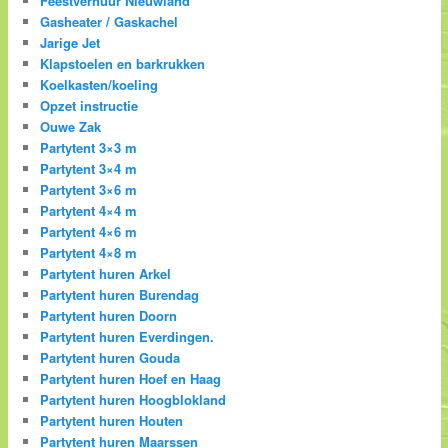
Feestverhuur Nieuwland
Gasheater / Gaskachel
Jarige Jet
Klapstoelen en barkrukken
Koelkasten/koeling
Opzet instructie
Ouwe Zak
Partytent 3×3 m
Partytent 3×4 m
Partytent 3×6 m
Partytent 4×4 m
Partytent 4×6 m
Partytent 4×8 m
Partytent huren Arkel
Partytent huren Burendag
Partytent huren Doorn
Partytent huren Everdingen.
Partytent huren Gouda
Partytent huren Hoef en Haag
Partytent huren Hoogblokland
Partytent huren Houten
Partytent huren Maarssen