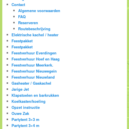
Contact
Algemene voorwaarden
FAQ
Reserveren
Routebeschrijving
Elektrische kachel / heater
Feestpakket
Feestpakket
Feestverhuur Everdingen
Feestverhuur Hoef en Haag
Feestverhuur Meerkerk.
Feestverhuur Nieuwegein
Feestverhuur Nieuwland
Gasheater / Gaskachel
Jarige Jet
Klapstoelen en barkrukken
Koelkasten/koeling
Opzet instructie
Ouwe Zak
Partytent 3×3 m
Partytent 3×4 m