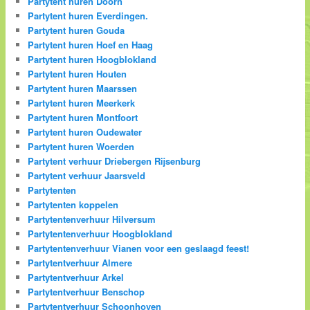
Partytent huren Doorn
Partytent huren Everdingen.
Partytent huren Gouda
Partytent huren Hoef en Haag
Partytent huren Hoogblokland
Partytent huren Houten
Partytent huren Maarssen
Partytent huren Meerkerk
Partytent huren Montfoort
Partytent huren Oudewater
Partytent huren Woerden
Partytent verhuur Driebergen Rijsenburg
Partytent verhuur Jaarsveld
Partytenten
Partytenten koppelen
Partytentenverhuur Hilversum
Partytentenverhuur Hoogblokland
Partytentenverhuur Vianen voor een geslaagd feest!
Partytentverhuur Almere
Partytentverhuur Arkel
Partytentverhuur Benschop
Partytentverhuur Schoonhoven