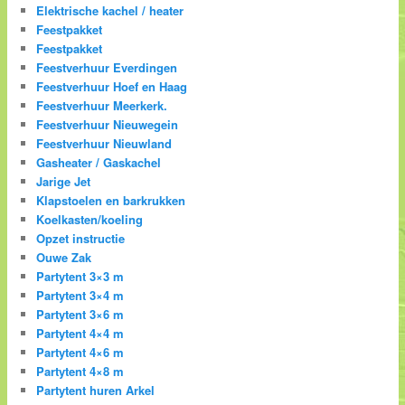
Elektrische kachel / heater
Feestpakket
Feestpakket
Feestverhuur Everdingen
Feestverhuur Hoef en Haag
Feestverhuur Meerkerk.
Feestverhuur Nieuwegein
Feestverhuur Nieuwland
Gasheater / Gaskachel
Jarige Jet
Klapstoelen en barkrukken
Koelkasten/koeling
Opzet instructie
Ouwe Zak
Partytent 3×3 m
Partytent 3×4 m
Partytent 3×6 m
Partytent 4×4 m
Partytent 4×6 m
Partytent 4×8 m
Partytent huren Arkel