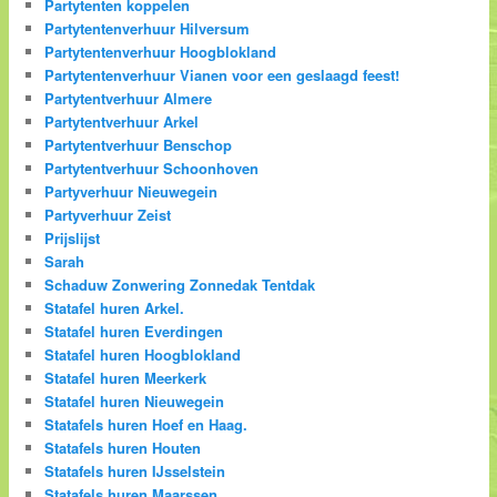
Partytenten koppelen
Partytentenverhuur Hilversum
Partytentenverhuur Hoogblokland
Partytentenverhuur Vianen voor een geslaagd feest!
Partytentverhuur Almere
Partytentverhuur Arkel
Partytentverhuur Benschop
Partytentverhuur Schoonhoven
Partyverhuur Nieuwegein
Partyverhuur Zeist
Prijslijst
Sarah
Schaduw Zonwering Zonnedak Tentdak
Statafel huren Arkel.
Statafel huren Everdingen
Statafel huren Hoogblokland
Statafel huren Meerkerk
Statafel huren Nieuwegein
Statafels huren Hoef en Haag.
Statafels huren Houten
Statafels huren IJsselstein
Statafels huren Maarssen