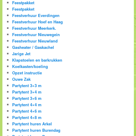
Feestpakket
Feestpakket
Feestverhuur Everdingen
Feestverhuur Hoef en Haag
Feestverhuur Meerkerk.
Feestverhuur Nieuwegein
Feestverhuur Nieuwland
Gasheater / Gaskachel
Jarige Jet
Klapstoelen en barkrukken
Koelkasten/koeling
Opzet instructie
Ouwe Zak
Partytent 3×3 m
Partytent 3×4 m
Partytent 3×6 m
Partytent 4×4 m
Partytent 4×6 m
Partytent 4×8 m
Partytent huren Arkel
Partytent huren Burendag