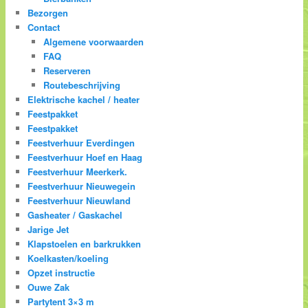
Bezorgen
Contact
Algemene voorwaarden
FAQ
Reserveren
Routebeschrijving
Elektrische kachel / heater
Feestpakket
Feestpakket
Feestverhuur Everdingen
Feestverhuur Hoef en Haag
Feestverhuur Meerkerk.
Feestverhuur Nieuwegein
Feestverhuur Nieuwland
Gasheater / Gaskachel
Jarige Jet
Klapstoelen en barkrukken
Koelkasten/koeling
Opzet instructie
Ouwe Zak
Partytent 3×3 m