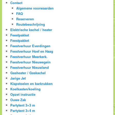
Contact
Algemene voorwaarden
FAQ
Reserveren
Routebeschrijving
Elektrische kachel / heater
Feestpakket
Feestpakket
Feestverhuur Everdingen
Feestverhuur Hoef en Haag
Feestverhuur Meerkerk.
Feestverhuur Nieuwegein
Feestverhuur Nieuwland
Gasheater / Gaskachel
Jarige Jet
Klapstoelen en barkrukken
Koelkasten/koeling
Opzet instructie
Ouwe Zak
Partytent 3×3 m
Partytent 3×4 m