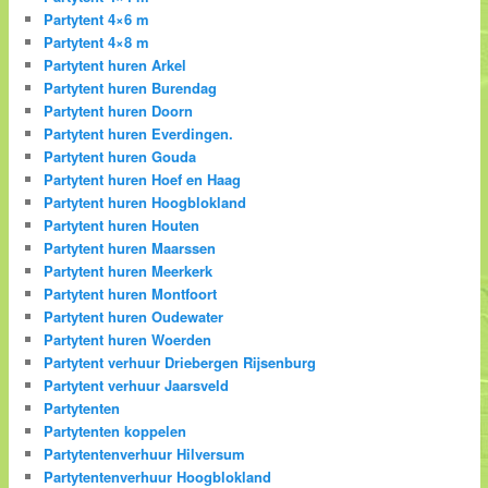
Partytent 4×6 m
Partytent 4×8 m
Partytent huren Arkel
Partytent huren Burendag
Partytent huren Doorn
Partytent huren Everdingen.
Partytent huren Gouda
Partytent huren Hoef en Haag
Partytent huren Hoogblokland
Partytent huren Houten
Partytent huren Maarssen
Partytent huren Meerkerk
Partytent huren Montfoort
Partytent huren Oudewater
Partytent huren Woerden
Partytent verhuur Driebergen Rijsenburg
Partytent verhuur Jaarsveld
Partytenten
Partytenten koppelen
Partytentenverhuur Hilversum
Partytentenverhuur Hoogblokland