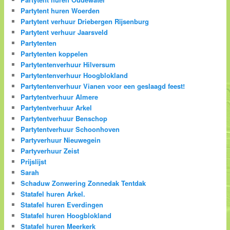
Partytent huren Woerden
Partytent verhuur Driebergen Rijsenburg
Partytent verhuur Jaarsveld
Partytenten
Partytenten koppelen
Partytentenverhuur Hilversum
Partytentenverhuur Hoogblokland
Partytentenverhuur Vianen voor een geslaagd feest!
Partytentverhuur Almere
Partytentverhuur Arkel
Partytentverhuur Benschop
Partytentverhuur Schoonhoven
Partyverhuur Nieuwegein
Partyverhuur Zeist
Prijslijst
Sarah
Schaduw Zonwering Zonnedak Tentdak
Statafel huren Arkel.
Statafel huren Everdingen
Statafel huren Hoogblokland
Statafel huren Meerkerk