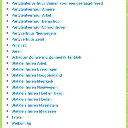
Partytentenverhuur Vianen voor een geslaagd feest!
Partytentverhuur Almere
Partytentverhuur Arkel
Partytentverhuur Benschop
Partytentverhuur Schoonhoven
Partyverhuur Nieuwegein
Partyverhuur Zeist
Prijslijst
Sarah
Schaduw Zonwering Zonnedak Tentdak
Statafel huren Arkel.
Statafel huren Everdingen
Statafel huren Hoogblokland
Statafel huren Meerkerk
Statafel huren Nieuwegein
Statafels huren Hoef en Haag.
Statafels huren Houten
Statafels huren IJsselstein
Statafels huren Maarssen
Tafels
Welkom bij