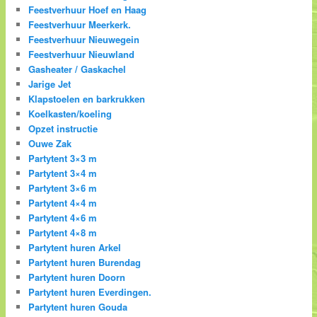
Feestverhuur Hoef en Haag
Feestverhuur Meerkerk.
Feestverhuur Nieuwegein
Feestverhuur Nieuwland
Gasheater / Gaskachel
Jarige Jet
Klapstoelen en barkrukken
Koelkasten/koeling
Opzet instructie
Ouwe Zak
Partytent 3×3 m
Partytent 3×4 m
Partytent 3×6 m
Partytent 4×4 m
Partytent 4×6 m
Partytent 4×8 m
Partytent huren Arkel
Partytent huren Burendag
Partytent huren Doorn
Partytent huren Everdingen.
Partytent huren Gouda