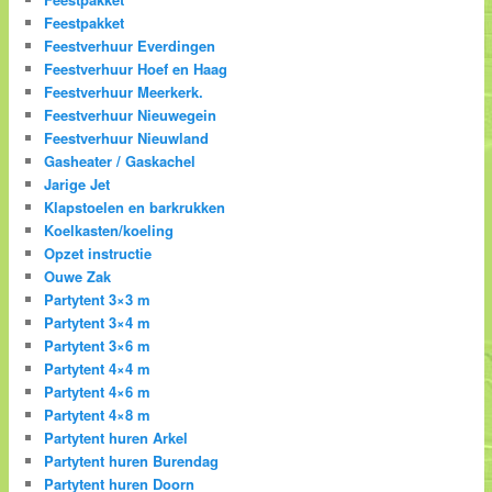
Feestpakket
Feestverhuur Everdingen
Feestverhuur Hoef en Haag
Feestverhuur Meerkerk.
Feestverhuur Nieuwegein
Feestverhuur Nieuwland
Gasheater / Gaskachel
Jarige Jet
Klapstoelen en barkrukken
Koelkasten/koeling
Opzet instructie
Ouwe Zak
Partytent 3×3 m
Partytent 3×4 m
Partytent 3×6 m
Partytent 4×4 m
Partytent 4×6 m
Partytent 4×8 m
Partytent huren Arkel
Partytent huren Burendag
Partytent huren Doorn