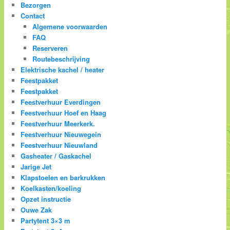
Bezorgen
Contact
Algemene voorwaarden
FAQ
Reserveren
Routebeschrijving
Elektrische kachel / heater
Feestpakket
Feestpakket
Feestverhuur Everdingen
Feestverhuur Hoef en Haag
Feestverhuur Meerkerk.
Feestverhuur Nieuwegein
Feestverhuur Nieuwland
Gasheater / Gaskachel
Jarige Jet
Klapstoelen en barkrukken
Koelkasten/koeling
Opzet instructie
Ouwe Zak
Partytent 3×3 m