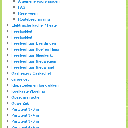
Algemene voorwaarden
FAQ
Reserveren
Routebeschrijving
Elektrische kachel / heater
Feestpakket
Feestpakket
Feestverhuur Everdingen
Feestverhuur Hoef en Haag
Feestverhuur Meerkerk.
Feestverhuur Nieuwegein
Feestverhuur Nieuwland
Gasheater / Gaskachel
Jarige Jet
Klapstoelen en barkrukken
Koelkasten/koeling
Opzet instructie
Ouwe Zak
Partytent 3×3 m
Partytent 3×4 m
Partytent 3×6 m
Partytent 4×4 m