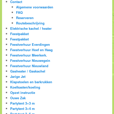
Contact
Algemene voorwaarden
FAQ
Reserveren
Routebeschrijving
Elektrische kachel / heater
Feestpakket
Feestpakket
Feestverhuur Everdingen
Feestverhuur Hoef en Haag
Feestverhuur Meerkerk.
Feestverhuur Nieuwegein
Feestverhuur Nieuwland
Gasheater / Gaskachel
Jarige Jet
Klapstoelen en barkrukken
Koelkasten/koeling
Opzet instructie
Ouwe Zak
Partytent 3×3 m
Partytent 3×4 m
Partytent 3×6 m