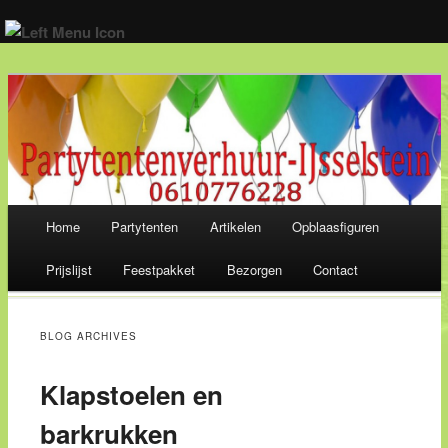
Wij verhuren alles voor een geslaagd feest! 06-10 77 62 28
Main menu
Home
Partytenten
Artikelen
Opblaasfiguren
Skip
Prijslijst
Feestpakket
Bezorgen
Contact
to
content
BLOG ARCHIVES
Klapstoelen en
barkrukken