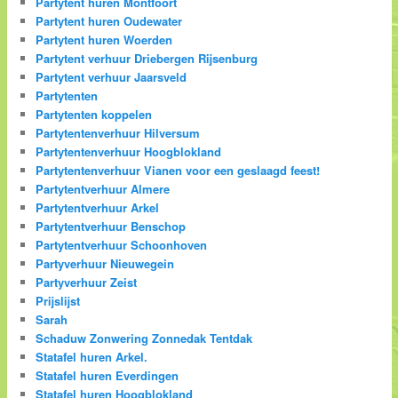
Partytent huren Montfoort
Partytent huren Oudewater
Partytent huren Woerden
Partytent verhuur Driebergen Rijsenburg
Partytent verhuur Jaarsveld
Partytenten
Partytenten koppelen
Partytentenverhuur Hilversum
Partytentenverhuur Hoogblokland
Partytentenverhuur Vianen voor een geslaagd feest!
Partytentverhuur Almere
Partytentverhuur Arkel
Partytentverhuur Benschop
Partytentverhuur Schoonhoven
Partyverhuur Nieuwegein
Partyverhuur Zeist
Prijslijst
Sarah
Schaduw Zonwering Zonnedak Tentdak
Statafel huren Arkel.
Statafel huren Everdingen
Statafel huren Hoogblokland