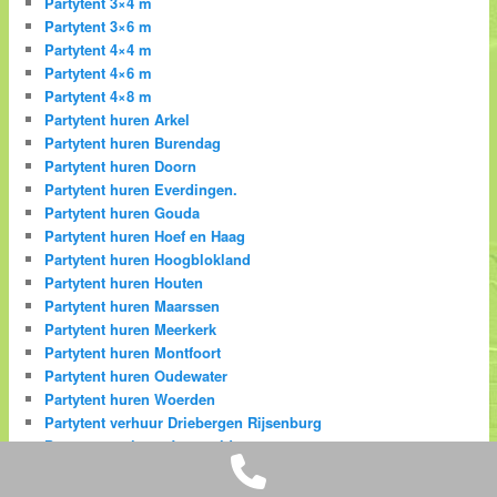
Partytent 3×4 m
Partytent 3×6 m
Partytent 4×4 m
Partytent 4×6 m
Partytent 4×8 m
Partytent huren Arkel
Partytent huren Burendag
Partytent huren Doorn
Partytent huren Everdingen.
Partytent huren Gouda
Partytent huren Hoef en Haag
Partytent huren Hoogblokland
Partytent huren Houten
Partytent huren Maarssen
Partytent huren Meerkerk
Partytent huren Montfoort
Partytent huren Oudewater
Partytent huren Woerden
Partytent verhuur Driebergen Rijsenburg
Partytent verhuur Jaarsveld
Phone
Partytenten
Partytenten koppelen