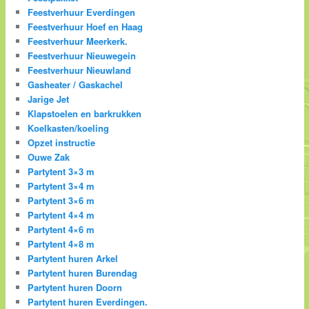
Feestverhuur Everdingen
Feestverhuur Hoef en Haag
Feestverhuur Meerkerk.
Feestverhuur Nieuwegein
Feestverhuur Nieuwland
Gasheater / Gaskachel
Jarige Jet
Klapstoelen en barkrukken
Koelkasten/koeling
Opzet instructie
Ouwe Zak
Partytent 3×3 m
Partytent 3×4 m
Partytent 3×6 m
Partytent 4×4 m
Partytent 4×6 m
Partytent 4×8 m
Partytent huren Arkel
Partytent huren Burendag
Partytent huren Doorn
Partytent huren Everdingen.