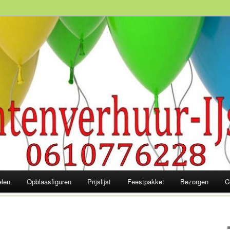
slaagd feest! 06-10 77 62 28
elen
Opblaasfiguren
Prijslijst
Feestpakket
Bezorgen
C