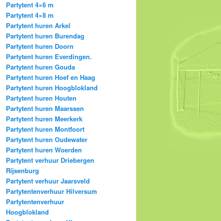
Partytent 4×6 m
Partytent 4×8 m
Partytent huren Arkel
Partytent huren Burendag
Partytent huren Doorn
Partytent huren Everdingen.
Partytent huren Gouda
Partytent huren Hoef en Haag
Partytent huren Hoogblokland
Partytent huren Houten
Partytent huren Maarssen
Partytent huren Meerkerk
Partytent huren Montfoort
Partytent huren Oudewater
Partytent huren Woerden
Partytent verhuur Driebergen
Rijsenburg
Partytent verhuur Jaarsveld
Partytentenverhuur Hilversum
Partytentenverhuur
Hoogblokland