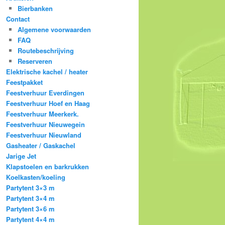
Bierbanken
Contact
Algemene voorwaarden
FAQ
Routebeschrijving
Reserveren
Elektrische kachel / heater
Feestpakket
Feestverhuur Everdingen
Feestverhuur Hoef en Haag
Feestverhuur Meerkerk.
Feestverhuur Nieuwegein
Feestverhuur Nieuwland
Gasheater / Gaskachel
Jarige Jet
Klapstoelen en barkrukken
Koelkasten/koeling
Partytent 3×3 m
Partytent 3×4 m
Partytent 3×6 m
Partytent 4×4 m