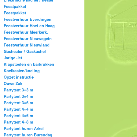
Feestpakket
Feestpakket
Feestverhuur Everdingen
Feestverhuur Hoef en Haag
Feestverhuur Meerkerk.
Feestverhuur Nieuwegein
Feestverhuur Nieuwland
Gasheater / Gaskachel
Jarige Jet
Klapstoelen en barkrukken
Koelkasten/koeling
Opzet instructie
Ouwe Zak
Partytent 3×3 m
Partytent 3×4 m
Partytent 3×6 m
Partytent 4×4 m
Partytent 4×6 m
Partytent 4×8 m
Partytent huren Arkel
Partytent huren Burendag