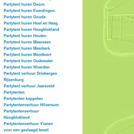
Partytent huren Doorn
Partytent huren Everdingen.
Partytent huren Gouda
Partytent huren Hoef en Haag
Partytent huren Hoogblokland
Partytent huren Houten
Partytent huren Maarssen
Partytent huren Meerkerk
Partytent huren Montfoort
Partytent huren Oudewater
Partytent huren Woerden
Partytent verhuur Driebergen
Rijsenburg
Partytent verhuur Jaarsveld
Partytenten
Partytenten koppelen
Partytentenverhuur Hilversum
Partytentenverhuur
Hoogblokland
Partytentenverhuur Vianen
voor een geslaagd feest!