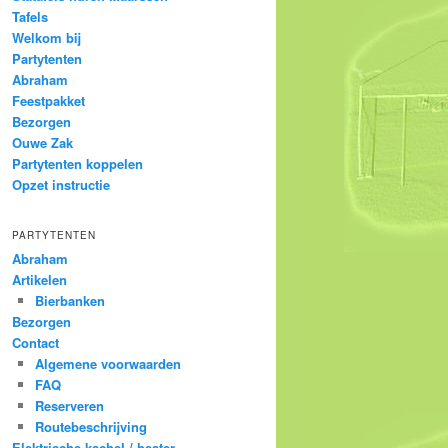
Tafels
Welkom bij
Partytenten
Abraham
Feestpakket
Bezorgen
Ouwe Zak
Partytenten koppelen
Opzet instructie
PARTYTENTEN
Abraham
Artikelen
Bierbanken
Bezorgen
Contact
Algemene voorwaarden
FAQ
Reserveren
Routebeschrijving
Elektrische kachel / heater