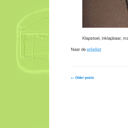
Klapstoel, inklapbaar, m
Naar de
prijslijst
Post navigation
←
Older posts