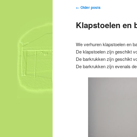
content
Post navigation
←
Older posts
Klapstoelen en 
We verhuren klapstoelen en b
De klapstoelen zijn geschikt voo
De barkrukken zijn geschikt voo
De barkrukken zijn evenals de 