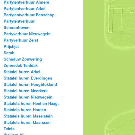
Partytentverhuur Almere
Partytentverhuur Arkel
Partytentverhuur Benschop
Partytentverhuur
Schoonhoven
Partyverhuur Nieuwegein
Partyverhuur Zeist
Prijslijst
Sarah
Schaduw Zonwering
Zonnedak Tentdak
Statafel huren Arkel.
Statafel huren Everdingen
Statafel huren Hoogblokland
Statafel huren Meerkerk
Statafel huren Nieuwegein
Statafels huren Hoef en Haag.
Statafels huren Houten
Statafels huren IJsselstein
Statafels huren Maarssen
Tafels
Welkom bij