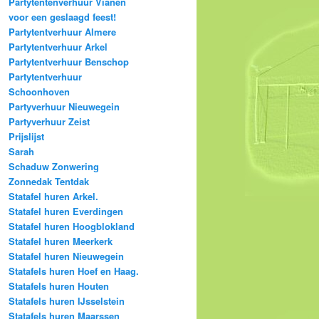
Partytentenverhuur Vianen
voor een geslaagd feest!
Partytentverhuur Almere
Partytentverhuur Arkel
Partytentverhuur Benschop
Partytentverhuur
Schoonhoven
Partyverhuur Nieuwegein
Partyverhuur Zeist
Prijslijst
Sarah
Schaduw Zonwering
Zonnedak Tentdak
Statafel huren Arkel.
Statafel huren Everdingen
Statafel huren Hoogblokland
Statafel huren Meerkerk
Statafel huren Nieuwegein
Statafels huren Hoef en Haag.
Statafels huren Houten
Statafels huren IJsselstein
Statafels huren Maarssen