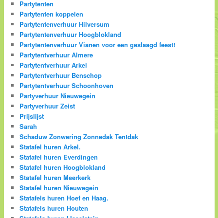
Partytenten
Partytenten koppelen
Partytentenverhuur Hilversum
Partytentenverhuur Hoogblokland
Partytentenverhuur Vianen voor een geslaagd feest!
Partytentverhuur Almere
Partytentverhuur Arkel
Partytentverhuur Benschop
Partytentverhuur Schoonhoven
Partyverhuur Nieuwegein
Partyverhuur Zeist
Prijslijst
Sarah
Schaduw Zonwering Zonnedak Tentdak
Statafel huren Arkel.
Statafel huren Everdingen
Statafel huren Hoogblokland
Statafel huren Meerkerk
Statafel huren Nieuwegein
Statafels huren Hoef en Haag.
Statafels huren Houten