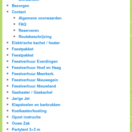
Bezorgen
Contact
Algemene voorwaarden
FAQ
Reserveren
Routebeschrijving
Elektrische kachel / heater
Feestpakket
Feestpakket
Feestverhuur Everdingen
Feestverhuur Hoef en Haag
Feestverhuur Meerkerk.
Feestverhuur Nieuwegein
Feestverhuur Nieuwland
Gasheater / Gaskachel
Jarige Jet
Klapstoelen en barkrukken
Koelkasten/koeling
Opzet instructie
Ouwe Zak
Partytent 3×3 m