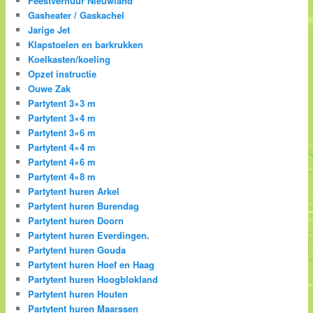
Feestverhuur Nieuwland
Gasheater / Gaskachel
Jarige Jet
Klapstoelen en barkrukken
Koelkasten/koeling
Opzet instructie
Ouwe Zak
Partytent 3×3 m
Partytent 3×4 m
Partytent 3×6 m
Partytent 4×4 m
Partytent 4×6 m
Partytent 4×8 m
Partytent huren Arkel
Partytent huren Burendag
Partytent huren Doorn
Partytent huren Everdingen.
Partytent huren Gouda
Partytent huren Hoef en Haag
Partytent huren Hoogblokland
Partytent huren Houten
Partytent huren Maarssen