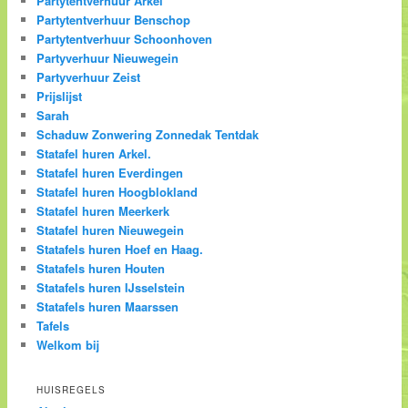
Partytentverhuur Arkel
Partytentverhuur Benschop
Partytentverhuur Schoonhoven
Partyverhuur Nieuwegein
Partyverhuur Zeist
Prijslijst
Sarah
Schaduw Zonwering Zonnedak Tentdak
Statafel huren Arkel.
Statafel huren Everdingen
Statafel huren Hoogblokland
Statafel huren Meerkerk
Statafel huren Nieuwegein
Statafels huren Hoef en Haag.
Statafels huren Houten
Statafels huren IJsselstein
Statafels huren Maarssen
Tafels
Welkom bij
HUISREGELS