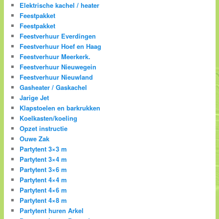
Elektrische kachel / heater
Feestpakket
Feestpakket
Feestverhuur Everdingen
Feestverhuur Hoef en Haag
Feestverhuur Meerkerk.
Feestverhuur Nieuwegein
Feestverhuur Nieuwland
Gasheater / Gaskachel
Jarige Jet
Klapstoelen en barkrukken
Koelkasten/koeling
Opzet instructie
Ouwe Zak
Partytent 3×3 m
Partytent 3×4 m
Partytent 3×6 m
Partytent 4×4 m
Partytent 4×6 m
Partytent 4×8 m
Partytent huren Arkel