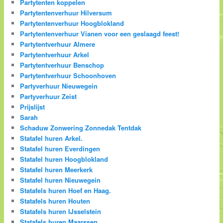
Partytenten koppelen
Partytentenverhuur Hilversum
Partytentenverhuur Hoogblokland
Partytentenverhuur Vianen voor een geslaagd feest!
Partytentverhuur Almere
Partytentverhuur Arkel
Partytentverhuur Benschop
Partytentverhuur Schoonhoven
Partyverhuur Nieuwegein
Partyverhuur Zeist
Prijslijst
Sarah
Schaduw Zonwering Zonnedak Tentdak
Statafel huren Arkel.
Statafel huren Everdingen
Statafel huren Hoogblokland
Statafel huren Meerkerk
Statafel huren Nieuwegein
Statafels huren Hoef en Haag.
Statafels huren Houten
Statafels huren IJsselstein
Statafels huren Maarssen