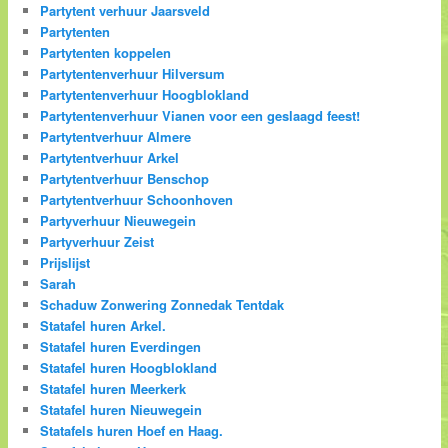
Partytent verhuur Jaarsveld
Partytenten
Partytenten koppelen
Partytentenverhuur Hilversum
Partytentenverhuur Hoogblokland
Partytentenverhuur Vianen voor een geslaagd feest!
Partytentverhuur Almere
Partytentverhuur Arkel
Partytentverhuur Benschop
Partytentverhuur Schoonhoven
Partyverhuur Nieuwegein
Partyverhuur Zeist
Prijslijst
Sarah
Schaduw Zonwering Zonnedak Tentdak
Statafel huren Arkel.
Statafel huren Everdingen
Statafel huren Hoogblokland
Statafel huren Meerkerk
Statafel huren Nieuwegein
Statafels huren Hoef en Haag.