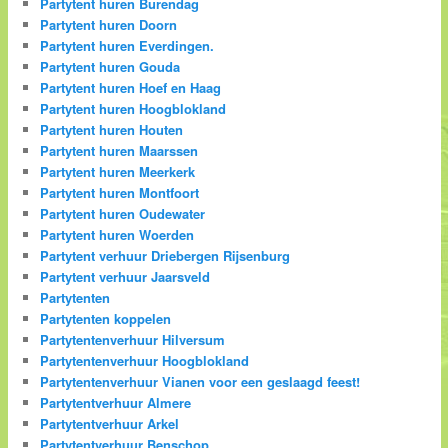
Partytent huren Burendag
Partytent huren Doorn
Partytent huren Everdingen.
Partytent huren Gouda
Partytent huren Hoef en Haag
Partytent huren Hoogblokland
Partytent huren Houten
Partytent huren Maarssen
Partytent huren Meerkerk
Partytent huren Montfoort
Partytent huren Oudewater
Partytent huren Woerden
Partytent verhuur Driebergen Rijsenburg
Partytent verhuur Jaarsveld
Partytenten
Partytenten koppelen
Partytentenverhuur Hilversum
Partytentenverhuur Hoogblokland
Partytentenverhuur Vianen voor een geslaagd feest!
Partytentverhuur Almere
Partytentverhuur Arkel
Partytentverhuur Benschop