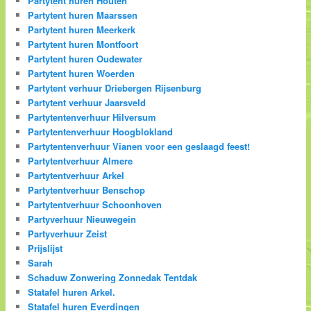
Partytent huren Houten
Partytent huren Maarssen
Partytent huren Meerkerk
Partytent huren Montfoort
Partytent huren Oudewater
Partytent huren Woerden
Partytent verhuur Driebergen Rijsenburg
Partytent verhuur Jaarsveld
Partytentenverhuur Hilversum
Partytentenverhuur Hoogblokland
Partytentenverhuur Vianen voor een geslaagd feest!
Partytentverhuur Almere
Partytentverhuur Arkel
Partytentverhuur Benschop
Partytentverhuur Schoonhoven
Partyverhuur Nieuwegein
Partyverhuur Zeist
Prijslijst
Sarah
Schaduw Zonwering Zonnedak Tentdak
Statafel huren Arkel.
Statafel huren Everdingen