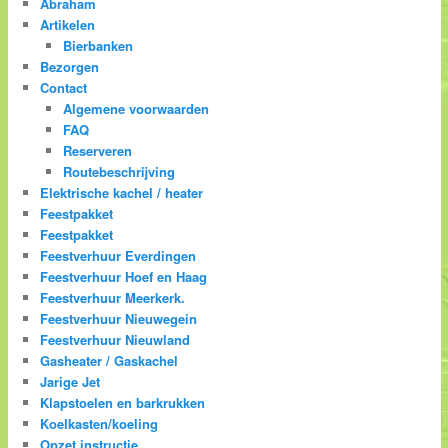
Abraham
Artikelen
Bierbanken
Bezorgen
Contact
Algemene voorwaarden
FAQ
Reserveren
Routebeschrijving
Elektrische kachel / heater
Feestpakket
Feestpakket
Feestverhuur Everdingen
Feestverhuur Hoef en Haag
Feestverhuur Meerkerk.
Feestverhuur Nieuwegein
Feestverhuur Nieuwland
Gasheater / Gaskachel
Jarige Jet
Klapstoelen en barkrukken
Koelkasten/koeling
Opzet instructie