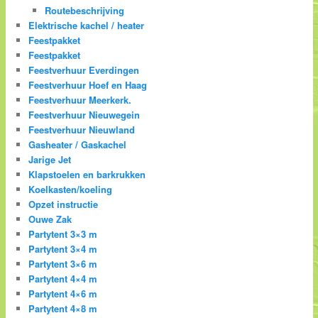
Routebeschrijving
Elektrische kachel / heater
Feestpakket
Feestpakket
Feestverhuur Everdingen
Feestverhuur Hoef en Haag
Feestverhuur Meerkerk.
Feestverhuur Nieuwegein
Feestverhuur Nieuwland
Gasheater / Gaskachel
Jarige Jet
Klapstoelen en barkrukken
Koelkasten/koeling
Opzet instructie
Ouwe Zak
Partytent 3×3 m
Partytent 3×4 m
Partytent 3×6 m
Partytent 4×4 m
Partytent 4×6 m
Partytent 4×8 m